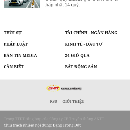
thấp nhất 14 quý.
THỜI SỰ
TÀI CHÍNH - NGÂN HÀNG
PHÁP LUẬT
KINH TẾ - ĐẦU TƯ
BẢN TIN MEDIA
24 GIỜ QUA
CẦN BIẾT
BẤT ĐỘNG SẢN
RSS
GIỚI THIỆU
Trang TTĐT tổng hợp của Công ty CP Truyền thông ANTT
Chịu trách nhiệm nội dung: Đặng Trọng Đức