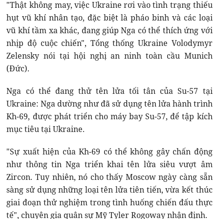
"Thật không may, việc Ukraine rơi vào tình trạng thiếu
hụt vũ khí nhân tạo, đặc biệt là pháo binh và các loại
vũ khí tầm xa khác, đang giúp Nga có thể thích ứng với
nhịp độ cuộc chiến", Tổng thống Ukraine Volodymyr
Zelensky nói tại hội nghị an ninh toàn cầu Munich
(Đức).
Nga có thể đang thử tên lửa tối tân của Su-57 tại
Ukraine: Nga dường như đã sử dụng tên lửa hành trình
Kh-69, được phát triển cho máy bay Su-57, để tập kích
mục tiêu tại Ukraine.
"Sự xuất hiện của Kh-69 có thể không gây chấn động
như thông tin Nga triển khai tên lửa siêu vượt âm
Zircon. Tuy nhiên, nó cho thấy Moscow ngày càng sẵn
sàng sử dụng những loại tên lửa tiên tiến, vừa kết thúc
giai đoạn thử nghiệm trong tình huống chiến đấu thực
tế", chuyên gia quân sự Mỹ Tyler Rogoway nhận định.