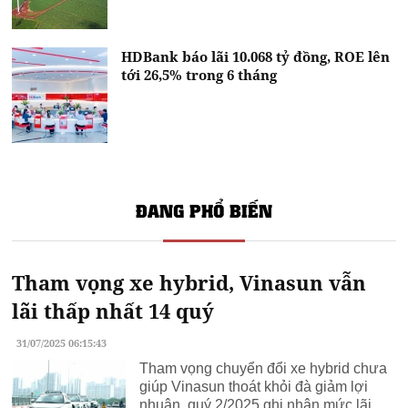
HDBank báo lãi 10.068 tỷ đồng, ROE lên
tới 26,5% trong 6 tháng
ĐANG PHỔ BIẾN
Tham vọng xe hybrid, Vinasun vẫn
lãi thấp nhất 14 quý
31/07/2025 06:15:43
Tham vọng chuyển đổi xe hybrid chưa
giúp Vinasun thoát khỏi đà giảm lợi
nhuận, quý 2/2025 ghi nhận mức lãi