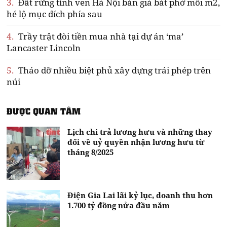
3.
Đất rừng tỉnh ven Hà Nội bán giá bát phở mỗi m2,
hé lộ mục đích phía sau
4.
Trầy trật đòi tiền mua nhà tại dự án ‘ma’
Lancaster Lincoln
5.
Tháo dỡ nhiều biệt phủ xây dựng trái phép trên
núi
ĐƯỢC QUAN TÂM
Lịch chi trả lương hưu và những thay
đổi về uỷ quyền nhận lương hưu từ
tháng 8/2025
Điện Gia Lai lãi kỷ lục, doanh thu hơn
1.700 tỷ đồng nửa đầu năm