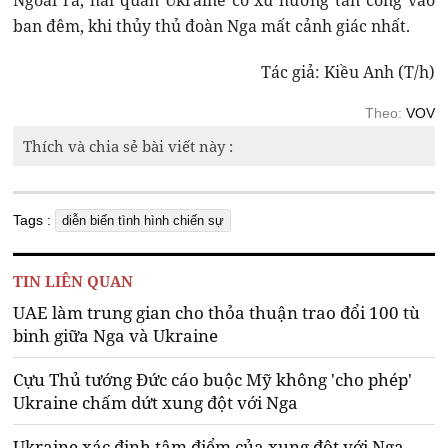
Ngoài ra, hải quân Ukraine có xu hướng tấn công vào
ban đêm, khi thủy thủ đoàn Nga mất cảnh giác nhất.
Tác giả: Kiều Anh (T/h)
Theo:
VOV
Thích và chia sẻ bài viết này :
Tags :
diễn biến tình hình chiến sự
TIN LIÊN QUAN
UAE làm trung gian cho thỏa thuận trao đổi 100 tù
binh giữa Nga và Ukraine
Cựu Thủ tướng Đức cáo buộc Mỹ không 'cho phép'
Ukraine chấm dứt xung đột với Nga
Ukraine xác định tâm điểm của xung đột với Nga