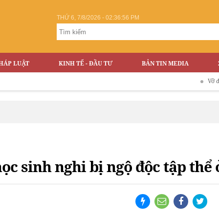
THỨ 6, 7/8/2026 - 02:36:57 PM
HÁP LUẬT
KINH TẾ - ĐẦU TƯ
BẢN TIN MEDIA
Vỡ đập Thuỷ
ọc sinh nghi bị ngộ độc tập thể