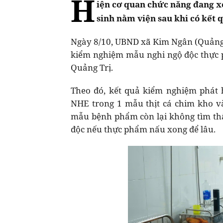
H
iện cơ quan chức năng đang x
sinh nằm viện sau khi có kết 
Ngày 8/10, UBND xã Kim Ngân (Quảng T
kiểm nghiệm mẫu nghi ngộ độc thực p
Quảng Trị.
Theo đó, kết quả kiểm nghiệm phát h
NHE trong 1 mẫu thịt cá chim kho 
mẫu bệnh phẩm còn lại không tìm th
độc nếu thực phẩm nấu xong để lâu.