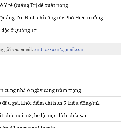
Sở Y tế Quảng Trị đề xuất nóng
Quảng Trị: Đình chỉ công tác Phó Hiệu trưởng
 độc ở Quảng Trị
ng gửi vào email:
antt.toasoan@gmail.com
n cung nhà ở ngày càng trầm trọng
 đấu giá, khởi điểm chỉ hơn 6 triệu đồng/m2
át phở mỗi m2, hé lộ mục đích phía sau
n ‘ma’ Lancaster Lincoln