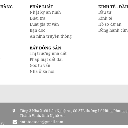
N HÀNG
PHÁP LUẬT
KINH TẾ - ĐẦ
Nhật ký an ninh
Đầu tư
Điều tra
Kinh tế
Luật gia tư vấn
Hồ sơ dự án
Bạn đọc
Đồng hành cùn
An ninh truyền thông
BẤT ĐỘNG SẢN
Thị trường nhà đất
g
Pháp luật đất đai
Góc tư vấn
Nhà ở xã hội
Tầng 3 Nhà Xuất bản Nghệ An, Số 37B đường Lê Hồng Phong,
Thành Vinh, tỉnh Nghệ An
antt.toasoan@gmail.com
gày