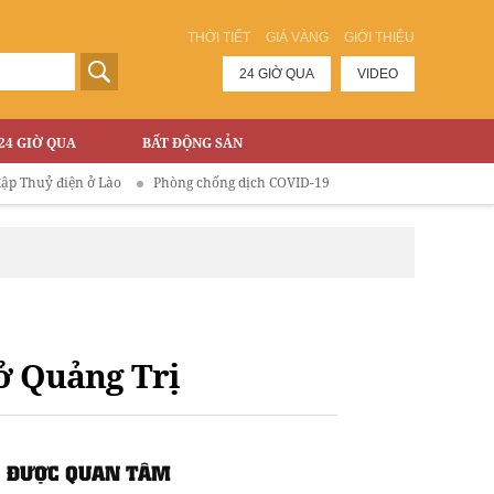
THỜI TIẾT
GIÁ VÀNG
GIỚI THIỆU
24 GIỜ QUA
VIDEO
24 GIỜ QUA
BẤT ĐỘNG SẢN
 điện ở Lào
Phòng chống dịch COVID-19
 ở Quảng Trị
ĐƯỢC QUAN TÂM