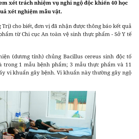
em xét trách nhiệm vụ nghi ngộ độc khiến 40 học
quả xét nghiệm mẫu vật.
rị) cho biết, đơn vị đã nhận được thông báo kết quả
hẩm từ Chi cục An toàn vệ sinh thực phẩm - Sở Y tế
iện (dương tính) chủng Bacillus cereus sinh độc tố
và trong 1 mẫu bệnh phẩm; 3 mẫu thực phẩm và 11
ấy vi khuẩn gây bệnh. Vi khuẩn này thường gây ngộ