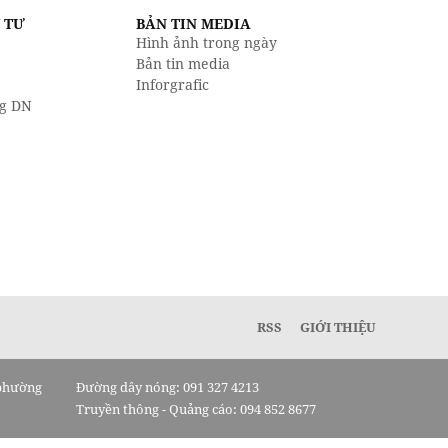
U TƯ
BẢN TIN MEDIA
Hình ảnh trong ngày
Bản tin media
Inforgrafic
g DN
RSS
GIỚI THIỆU
 phường
Đường dây nóng: 091 327 4213
Truyền thông - Quảng cáo: 094 852 8677