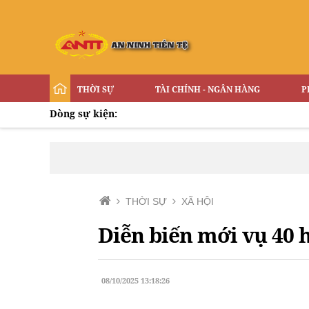
THỜI SỰ
TÀI CHÍNH - NGÂN HÀNG
P
Dòng sự kiện:
THỜI SỰ
XÃ HỘI
Diễn biến mới vụ 40 h
08/10/2025 13:18:26