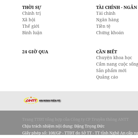
THỜI SỰ
TÀI CHÍNH - NGÂ
Chính trị
Tài chính
Xã hội
Ngân hàng
Thế giới
Tiền tệ
Bình luận
Chứng khoán
24 GIỜ QUA
CẦN BIẾT
Chuyện khoa học
Cẩm nang cuộc sốn
Sản phẩm mới
Quảng cáo
Trang TTĐT tổng hợp của Công ty CP Truyền thông ANTT
Chịu trách nhiệm nội dung: Đặng Trọng Đức
Giấy phép số: 108/GP - TTĐT do Sở TT - TT tỉnh Nghệ An cấp n