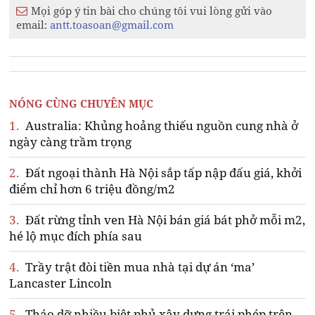
Mọi góp ý tin bài cho chúng tôi vui lòng gửi vào
email:
antt.toasoan@gmail.com
NÓNG CÙNG CHUYÊN MỤC
1.
Australia: Khủng hoảng thiếu nguồn cung nhà ở
ngày càng trầm trọng
2.
Đất ngoại thành Hà Nội sắp tấp nập đấu giá, khởi
điểm chỉ hơn 6 triệu đồng/m2
3.
Đất rừng tỉnh ven Hà Nội bán giá bát phở mỗi m2,
hé lộ mục đích phía sau
4.
Trầy trật đòi tiền mua nhà tại dự án ‘ma’
Lancaster Lincoln
5.
Tháo dỡ nhiều biệt phủ xây dựng trái phép trên