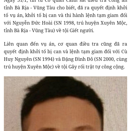
Ngày 31/1, tin từ Cơ quan Cảnh sát điều tra Công an
tỉnh Bà Rịa - Vũng Tàu cho biết, đã ra quyết định khởi
tố vụ án, khởi tố bị can và thi hành lệnh tạm giam đối
với Nguyễn Đức Hoài (SN 1998, trú huyện Xuyên Mộc,
tỉnh Bà Rịa - Vũng Tàu) về tội Giết người.
Liên quan đến vụ án, cơ quan điều tra cũng đã ra
quyết định khởi tố bị can và lệnh tạm giam đối với Cù
Huy Nguyên (SN 1994) và Đặng Đình Đô (SN 2000, cùng
trú huyện Xuyên Mộc) về tội Gây rối trật tự công cộng.