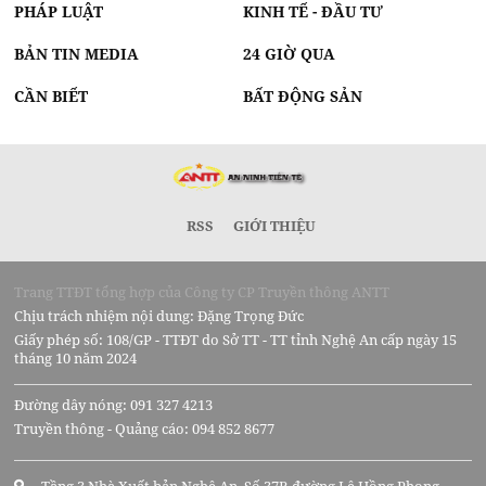
PHÁP LUẬT
KINH TẾ - ĐẦU TƯ
BẢN TIN MEDIA
24 GIỜ QUA
CẦN BIẾT
BẤT ĐỘNG SẢN
RSS
GIỚI THIỆU
Trang TTĐT tổng hợp của Công ty CP Truyền thông ANTT
Chịu trách nhiệm nội dung: Đặng Trọng Đức
Giấy phép số: 108/GP - TTĐT do Sở TT - TT tỉnh Nghệ An cấp ngày 15
tháng 10 năm 2024
Đường dây nóng: 091 327 4213
Truyền thông - Quảng cáo: 094 852 8677
Tầng 3 Nhà Xuất bản Nghệ An, Số 37B đường Lê Hồng Phong,