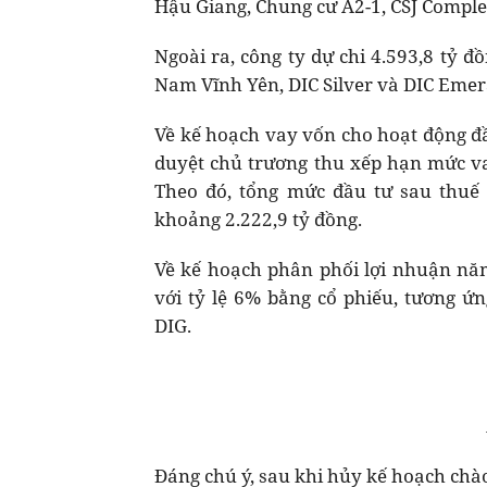
Hậu Giang, Chung cư A2-1, CSJ Compl
Ngoài ra, công ty dự chi 4.593,8 tỷ 
Nam Vĩnh Yên, DIC Silver và DIC Emera
Về kế hoạch vay vốn cho hoạt động đ
duyệt chủ trương thu xếp hạn mức v
Theo đó, tổng mức đầu tư sau thuế 
khoảng 2.222,9 tỷ đồng.
Về kế hoạch phân phối lợi nhuận năm
với tỷ lệ 6% bằng cổ phiếu, tương ứ
DIG.
Đáng chú ý, sau khi hủy kế hoạch chào