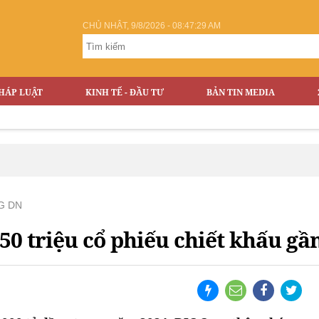
CHỦ NHẬT, 9/8/2026 - 08:47:30 AM
HÁP LUẬT
KINH TẾ - ĐẦU TƯ
BẢN TIN MEDIA
G DN
0 triệu cổ phiếu chiết khấu gầ