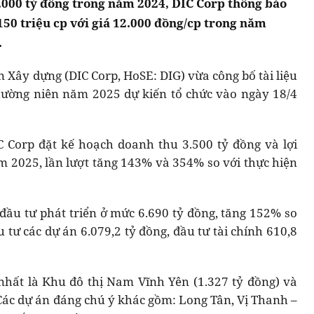
.000 tỷ đồng trong năm 2024, DIC Corp thông báo
150 triệu cp với giá 12.000 đồng/cp trong năm
.
n Xây dựng (DIC Corp, HoSE: DIG) vừa công bố tài liệu
hường niên năm 2025 dự kiến tổ chức vào ngày 18/4
IC Corp đặt kế hoạch doanh thu 3.500 tỷ đồng và lợi
 2025, lần lượt tăng 143% và 354% so với thực hiện
đầu tư phát triển ở mức 6.690 tỷ đồng, tăng 152% so
 tư các dự án 6.079,2 tỷ đồng, đầu tư tài chính 610,8
nhất là Khu đô thị Nam Vĩnh Yên (1.327 tỷ đồng) và
 Các dự án đáng chú ý khác gồm: Long Tân, Vị Thanh –