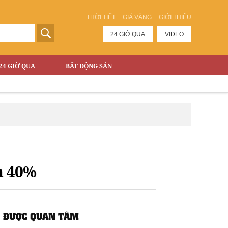
THỜI TIẾT
GIÁ VÀNG
GIỚI THIỆU
24 GIỜ QUA
VIDEO
24 GIỜ QUA
BẤT ĐỘNG SẢN
n 40%
ĐƯỢC QUAN TÂM