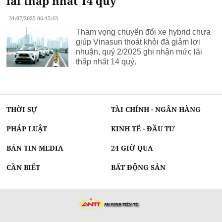
lãi thấp nhất 14 quý
31/07/2025 06:15:43
Tham vọng chuyển đổi xe hybrid chưa
giúp Vinasun thoát khỏi đà giảm lợi
nhuận, quý 2/2025 ghi nhận mức lãi
thấp nhất 14 quý.
THỜI SỰ
TÀI CHÍNH - NGÂN HÀNG
PHÁP LUẬT
KINH TẾ - ĐẦU TƯ
BẢN TIN MEDIA
24 GIỜ QUA
CẦN BIẾT
BẤT ĐỘNG SẢN