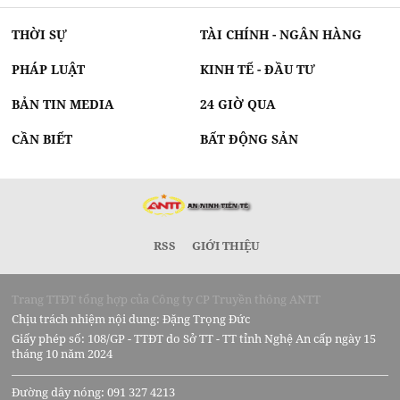
THỜI SỰ
TÀI CHÍNH - NGÂN HÀNG
PHÁP LUẬT
KINH TẾ - ĐẦU TƯ
BẢN TIN MEDIA
24 GIỜ QUA
CẦN BIẾT
BẤT ĐỘNG SẢN
RSS
GIỚI THIỆU
Trang TTĐT tổng hợp của Công ty CP Truyền thông ANTT
Chịu trách nhiệm nội dung: Đặng Trọng Đức
Giấy phép số: 108/GP - TTĐT do Sở TT - TT tỉnh Nghệ An cấp ngày 15
tháng 10 năm 2024
Đường dây nóng: 091 327 4213