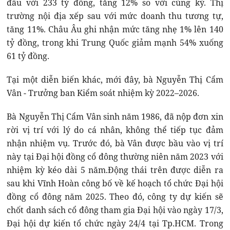
đầu với 233 tỷ đồng, tăng 12% so với cùng kỳ. Thị
trường nội địa xếp sau với mức doanh thu tương tự,
tăng 11%. Châu Âu ghi nhận mức tăng nhẹ 1% lên 140
tỷ đồng, trong khi Trung Quốc giảm mạnh 54% xuống
61 tỷ đồng.
Tại một diễn biến khác, mới đây, bà Nguyễn Thị Cẩm
Vân - Trưởng ban Kiểm soát nhiệm kỳ 2022–2026.
Bà Nguyễn Thị Cẩm Vân sinh năm 1986, đã nộp đơn xin
rời vị trí với lý do cá nhân, không thể tiếp tục đảm
nhận nhiệm vụ. Trước đó, bà Vân được bầu vào vị trí
này tại Đại hội đồng cổ đông thường niên năm 2023 với
nhiệm kỳ kéo dài 5 năm.Động thái trên được diễn ra
sau khi Vĩnh Hoàn công bố về kế hoạch tổ chức Đại hội
đồng cổ đông năm 2025. Theo đó, công ty dự kiến sẽ
chốt danh sách cổ đông tham gia Đại hội vào ngày 17/3,
Đại hội dự kiến tổ chức ngày 24/4 tại Tp.HCM. Trong