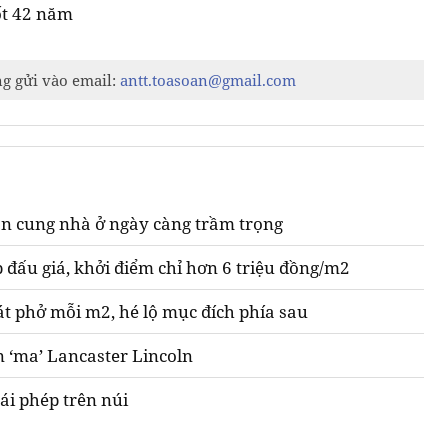
ốt 42 năm
ng gửi vào email:
antt.toasoan@gmail.com
n cung nhà ở ngày càng trầm trọng
 đấu giá, khởi điểm chỉ hơn 6 triệu đồng/m2
át phở mỗi m2, hé lộ mục đích phía sau
n ‘ma’ Lancaster Lincoln
ái phép trên núi