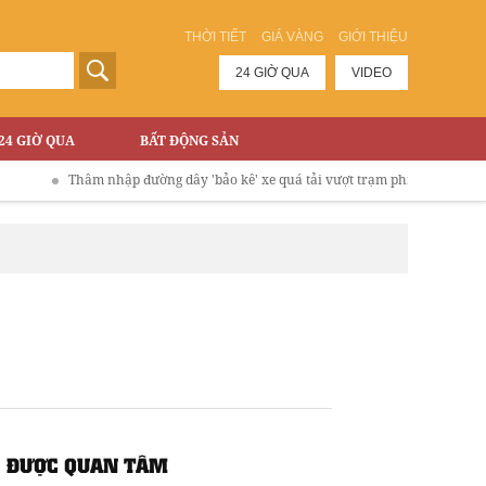
THỜI TIẾT
GIÁ VÀNG
GIỚI THIỆU
24 GIỜ QUA
VIDEO
24 GIỜ QUA
BẤT ĐỘNG SẢN
Thâm nhập đường dây 'bảo kê' xe quá tải vượt trạm phí Cao tốc Hà Nội - Là
ĐƯỢC QUAN TÂM