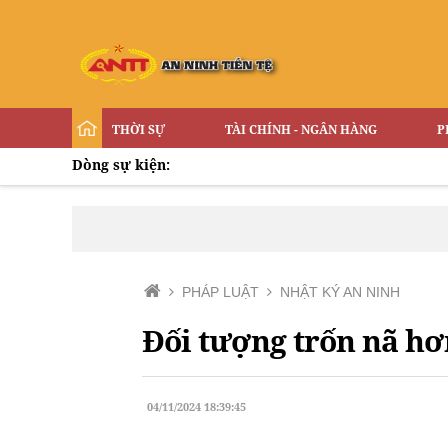
THỜI SỰ
TÀI CHÍNH - NGÂN HÀNG
P
Dòng sự kiện:
PHÁP LUẬT
NHẬT KÝ AN NINH
Đối tượng trốn nã hơ
04/11/2024 18:39:45