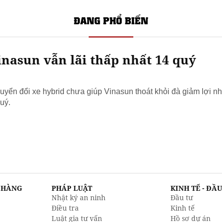
ĐANG PHỔ BIẾN
nasun vẫn lãi thấp nhất 14 quý
yển đổi xe hybrid chưa giúp Vinasun thoát khỏi đà giảm lợi nh
uý.
N HÀNG
PHÁP LUẬT
KINH TẾ - ĐẦ
Nhật ký an ninh
Đầu tư
Điều tra
Kinh tế
Luật gia tư vấn
Hồ sơ dự án