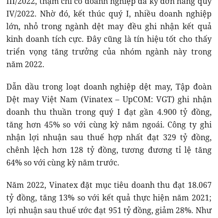
III/2022, thậm chí có doanh nghiệp đã ký đơn hàng quý
IV/2022. Nhờ đó, kết thúc quý I, nhiều doanh nghiệp
lớn, nhỏ trong ngành dệt may đều ghi nhận kết quả
kinh doanh tích cực. Đây cũng là tín hiệu tốt cho thấy
triển vọng tăng trưởng của nhóm ngành này trong
năm 2022.
Dẫn dầu trong loạt doanh nghiệp dệt may, Tập đoàn
Dệt may Việt Nam (Vinatex – UpCOM: VGT) ghi nhận
doanh thu thuần trong quý I đạt gần 4.900 tỷ đồng,
tăng hơn 45% so với cùng kỳ năm ngoái. Công ty ghi
nhận lợi nhuận sau thuế hợp nhất đạt 329 tỷ đồng,
chênh lệch hơn 128 tỷ đồng, tương đương tỉ lệ tăng
64% so với cùng kỳ năm trước.
Năm 2022, Vinatex đặt mục tiêu doanh thu đạt 18.067
tỷ đồng, tăng 13% so với kết quả thực hiện năm 2021;
lợi nhuận sau thuế ước đạt 951 tỷ đồng, giảm 28%. Như