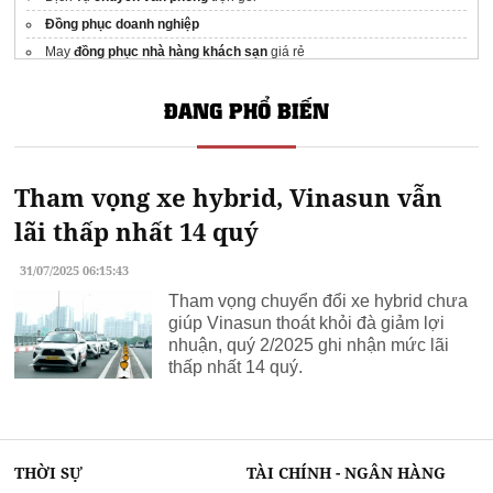
Đồng phục doanh nghiệp
May
đồng phục nhà hàng khách sạn
giá rẻ
đồng phục áo bếp nam màu nâu
ĐANG PHỔ BIẾN
Tham vọng xe hybrid, Vinasun vẫn
lãi thấp nhất 14 quý
31/07/2025 06:15:43
Tham vọng chuyển đổi xe hybrid chưa
giúp Vinasun thoát khỏi đà giảm lợi
nhuận, quý 2/2025 ghi nhận mức lãi
thấp nhất 14 quý.
THỜI SỰ
TÀI CHÍNH - NGÂN HÀNG