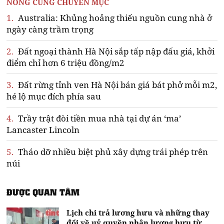
NÓNG CÙNG CHUYÊN MỤC
1.
Australia: Khủng hoảng thiếu nguồn cung nhà ở
ngày càng trầm trọng
2.
Đất ngoại thành Hà Nội sắp tấp nập đấu giá, khởi
điểm chỉ hơn 6 triệu đồng/m2
3.
Đất rừng tỉnh ven Hà Nội bán giá bát phở mỗi m2,
hé lộ mục đích phía sau
4.
Trầy trật đòi tiền mua nhà tại dự án ‘ma’
Lancaster Lincoln
5.
Tháo dỡ nhiều biệt phủ xây dựng trái phép trên
núi
ĐƯỢC QUAN TÂM
Lịch chi trả lương hưu và những thay
đổi về uỷ quyền nhận lương hưu từ