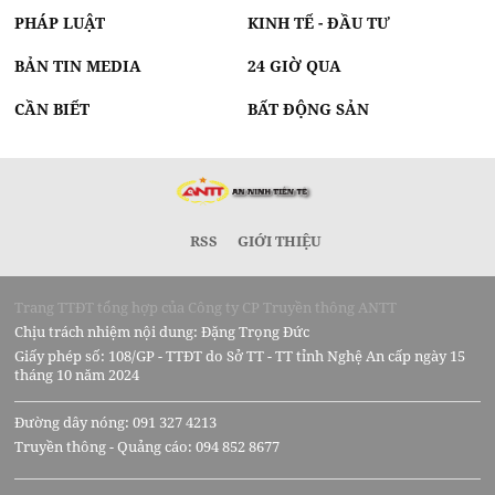
PHÁP LUẬT
KINH TẾ - ĐẦU TƯ
BẢN TIN MEDIA
24 GIỜ QUA
CẦN BIẾT
BẤT ĐỘNG SẢN
RSS
GIỚI THIỆU
Trang TTĐT tổng hợp của Công ty CP Truyền thông ANTT
Chịu trách nhiệm nội dung: Đặng Trọng Đức
Giấy phép số: 108/GP - TTĐT do Sở TT - TT tỉnh Nghệ An cấp ngày 15
tháng 10 năm 2024
Đường dây nóng: 091 327 4213
Truyền thông - Quảng cáo: 094 852 8677