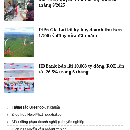
tháng 8/2025
Điện Gia Lai lãi kỷ lục, doanh thu hơn
1.700 tỷ đồng nửa đầu năm
HDBank báo lãi 10.068 tỷ đồng, ROE lên
tới 26,5% trong 6 tháng
Thùng rác Greendo
đạt chuẩn
Điều hòa
Hợp Phát
hopphat.com
Mẫu
đồng phục doanh nghiệp
chuyên nghiệp
Dịch vụ
chuyển văn phòng
trọn gói