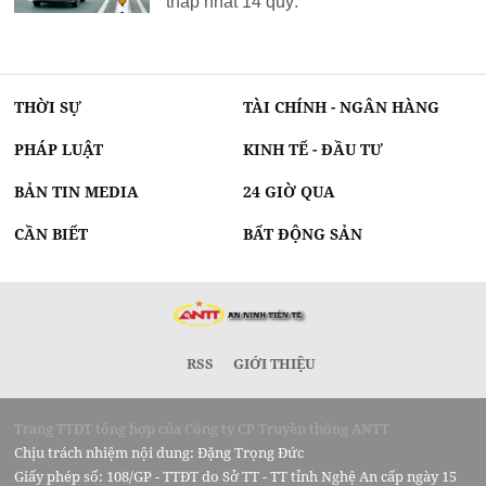
thấp nhất 14 quý.
THỜI SỰ
TÀI CHÍNH - NGÂN HÀNG
PHÁP LUẬT
KINH TẾ - ĐẦU TƯ
BẢN TIN MEDIA
24 GIỜ QUA
CẦN BIẾT
BẤT ĐỘNG SẢN
RSS
GIỚI THIỆU
Trang TTĐT tổng hợp của Công ty CP Truyền thông ANTT
Chịu trách nhiệm nội dung: Đặng Trọng Đức
Giấy phép số: 108/GP - TTĐT do Sở TT - TT tỉnh Nghệ An cấp ngày 15