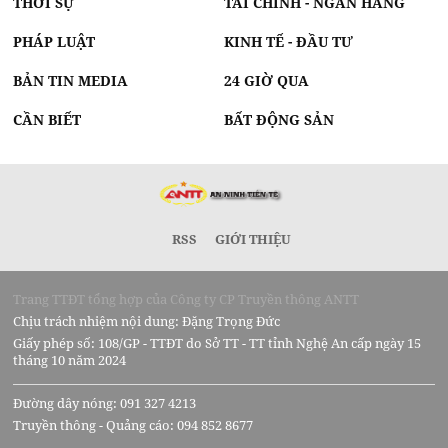
THỜI SỰ
TÀI CHÍNH - NGÂN HÀNG
PHÁP LUẬT
KINH TẾ - ĐẦU TƯ
BẢN TIN MEDIA
24 GIỜ QUA
CẦN BIẾT
BẤT ĐỘNG SẢN
RSS
GIỚI THIỆU
Trang TTĐT tổng hợp của Công ty CP Truyền thông ANTT
Chịu trách nhiệm nội dung: Đặng Trọng Đức
Giấy phép số: 108/GP - TTĐT do Sở TT - TT tỉnh Nghệ An cấp ngày 15
tháng 10 năm 2024
Đường dây nóng: 091 327 4213
Truyền thông - Quảng cáo: 094 852 8677