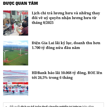
ĐƯỢC QUAN TÂM
Lịch chi trả lương hưu và những thay
đổi về uỷ quyền nhận lương hưu từ
tháng 8/2025
Điện Gia Lai lãi kỷ lục, doanh thu hơn
1.700 tỷ đồng nửa đầu năm
HDBank báo lãi 10.068 tỷ đồng, ROE lên
tới 26,5% trong 6 tháng
Đề xuất
dịch vụ kế toán thuế chuyên nghiệp tại tphcm
bảo đảm