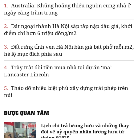
1.
Australia: Khủng hoảng thiếu nguồn cung nhà ở
ngày càng trầm trọng
2.
Đất ngoại thành Hà Nội sắp tấp nập đấu giá, khởi
điểm chỉ hơn 6 triệu đồng/m2
3.
Đất rừng tỉnh ven Hà Nội bán giá bát phở mỗi m2,
hé lộ mục đích phía sau
4.
Trầy trật đòi tiền mua nhà tại dự án ‘ma’
Lancaster Lincoln
5.
Tháo dỡ nhiều biệt phủ xây dựng trái phép trên
núi
ĐƯỢC QUAN TÂM
Lịch chi trả lương hưu và những thay
đổi về uỷ quyền nhận lương hưu từ
tháng 8/2025