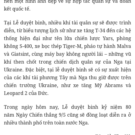
nên một hình ảnh đẹp về sự hợp tác quân sự và đoàn
kết quốc tế.
Tại Lễ duyệt binh, nhiều khí tài quân sự sẽ được trình
diễn, từ biểu tượng lịch sử như xe tăng T-34 đến các hệ
thống hiện đại như tên lửa chiến lược Yars, phòng
không S-400, xe bọc thép Tiger-M, pháo tự hành Malva
và Giatsint, cùng máy bay không người lái – những vũ
khí then chốt trong chiến dịch quân sự của Nga tại
Ukraine. Đặc biệt, tại lễ duyệt binh sẽ có sự xuất hiện
của các khí tài phương Tây mà Nga thu giữ được trên
chiến trường Ukraine, như xe tăng Mỹ Abrams và
Leopard 2 của Đức.
Trong ngày hôm nay, Lễ duyệt binh kỷ niệm 80
năm Ngày Chiến thắng 9/5 cũng sẽ đồng loạt diễn ra ở
nhiều thành phố trên toàn nước Nga.