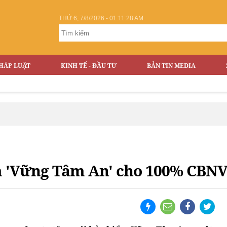
THỨ 6, 7/8/2026 - 01:11:29 AM
HÁP LUẬT
KINH TẾ - ĐẦU TƯ
BẢN TIN MEDIA
ểm 'Vững Tâm An' cho 100% CBN