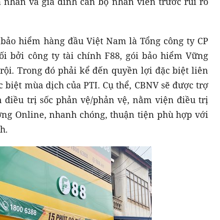
 nhân và gia đình cán bộ nhân viên trước rủi ro
 bảo hiểm hàng đầu Việt Nam là Tổng công ty CP
i bởi công ty tài chính F88, gói bảo hiểm Vững
rội. Trong đó phải kể đến quyền lợi đặc biệt liên
c biệt mùa dịch của PTI. Cụ thể, CBNV sẽ được trợ
 điều trị sốc phản vệ/phản vệ, nằm viện điều trị
ờng Online, nhanh chóng, thuận tiện phù hợp với
h.