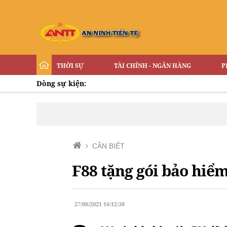
THỜI SỰ
TÀI CHÍNH - NGÂN HÀNG
P
Dòng sự kiện:
CẦN BIẾT
F88 tặng gói bảo hi
27/08/2021 16:12:38