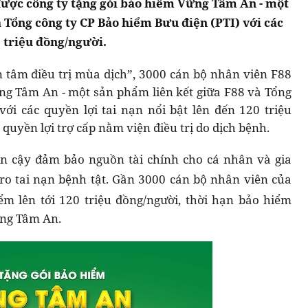
được công ty tặng gói bảo hiểm Vững Tâm An - một
 Tổng công ty CP Bảo hiểm Bưu điện (PTI) với các
0 triệu đồng/người.
n tâm điều trị mùa dịch”, 3000 cán bộ nhân viên F88
ng Tâm An - một sản phẩm liên kết giữa F88 và Tổng
ới các quyền lợi tai nạn nổi bật lên đến 120 triệu
quyền lợi trợ cấp nằm viện điều trị do dịch bệnh.
n cậy đảm bảo nguồn tài chính cho cá nhân và gia
 ro tai nạn bệnh tật. Gần 3000 cán bộ nhân viên của
m lên tới 120 triệu đồng/người, thời hạn bảo hiểm
ững Tâm An.