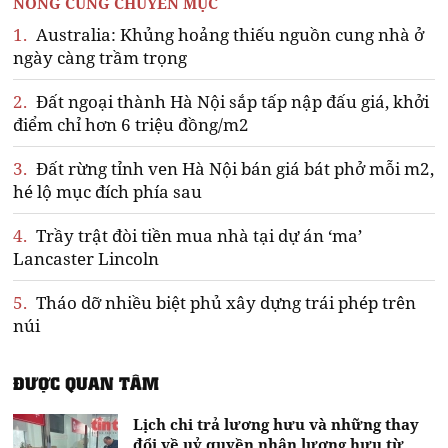
NÓNG CÙNG CHUYÊN MỤC
1.
Australia: Khủng hoảng thiếu nguồn cung nhà ở
ngày càng trầm trọng
2.
Đất ngoại thành Hà Nội sắp tấp nập đấu giá, khởi
điểm chỉ hơn 6 triệu đồng/m2
3.
Đất rừng tỉnh ven Hà Nội bán giá bát phở mỗi m2,
hé lộ mục đích phía sau
4.
Trầy trật đòi tiền mua nhà tại dự án ‘ma’
Lancaster Lincoln
5.
Tháo dỡ nhiều biệt phủ xây dựng trái phép trên
núi
ĐƯỢC QUAN TÂM
Lịch chi trả lương hưu và những thay
đổi về uỷ quyền nhận lương hưu từ