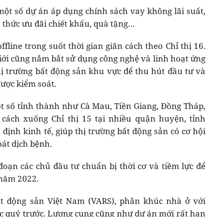
ột số dự án áp dụng chính sách vay không lãi suất,
 thức ưu đãi chiết khấu, quà tặng…
fline trong suốt thời gian giãn cách theo Chỉ thị 16.
iới cũng nắm bắt sử dụng công nghệ và linh hoạt ứng
thị trường bất động sản khu vực để thu hút đầu tư và
ược kiểm soát.
một số tỉnh thành như Cà Mau, Tiền Giang, Đồng Tháp,
n cách xuống Chỉ thị 15 tại nhiều quận huyện, tỉnh
 định kinh tế, giúp thị trường bất động sản có cơ hội
át dịch bệnh.
đoạn các chủ đầu tư chuẩn bị thời cơ và tiềm lực để
 năm 2022.
ất động sản Việt Nam (VARS), phân khúc nhà ở với
 các quý trước. Lượng cung cũng như dự án mới rất hạn