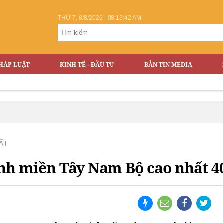
THỨ 7, 8/8/2026 - 08:13:42 AM
HÁP LUẬT
KINH TẾ - ĐẦU TƯ
BẢN TIN MEDIA
ẤT
tỉnh miền Tây Nam Bộ cao nhất 4