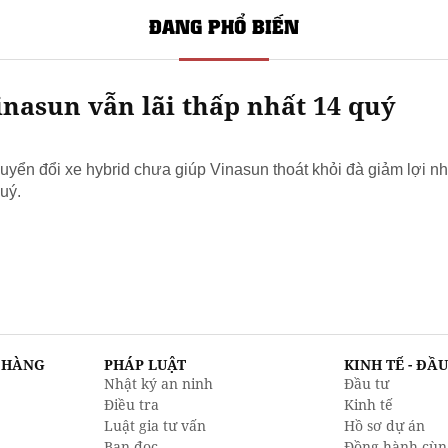
ĐANG PHỔ BIẾN
nasun vẫn lãi thấp nhất 14 quý
yển đổi xe hybrid chưa giúp Vinasun thoát khỏi đà giảm lợi nh
uý.
N HÀNG
PHÁP LUẬT
KINH TẾ - ĐẦ
Nhật ký an ninh
Đầu tư
Điều tra
Kinh tế
Luật gia tư vấn
Hồ sơ dự án
Bạn đọc
Đồng hành cùn