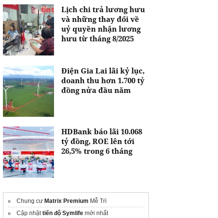
Lịch chi trả lương hưu
và những thay đổi về
uỷ quyền nhận lương
hưu từ tháng 8/2025
Điện Gia Lai lãi kỷ lục,
doanh thu hơn 1.700 tỷ
đồng nửa đầu năm
HDBank báo lãi 10.068
tỷ đồng, ROE lên tới
26,5% trong 6 tháng
Chung cư
Matrix Premium
Mễ Trì
Cập nhật
tiến độ Symlife
mới nhất