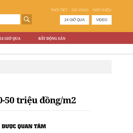
THỜI TIẾT
GIÁ VÀNG
GIỚI THIỆU
24 GIỜ QUA
VIDEO
24 GIỜ QUA
BẤT ĐỘNG SẢN
0-50 triệu đồng/m2
ĐƯỢC QUAN TÂM