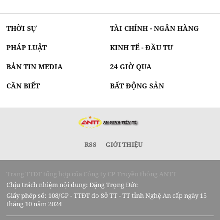
THỜI SỰ
TÀI CHÍNH - NGÂN HÀNG
PHÁP LUẬT
KINH TẾ - ĐẦU TƯ
BẢN TIN MEDIA
24 GIỜ QUA
CẦN BIẾT
BẤT ĐỘNG SẢN
RSS
GIỚI THIỆU
Trang TTĐT tổng hợp của Công ty CP Truyền thông ANTT
Chịu trách nhiệm nội dung: Đặng Trọng Đức
Giấy phép số: 108/GP - TTĐT do Sở TT - TT tỉnh Nghệ An cấp ngày 15
tháng 10 năm 2024