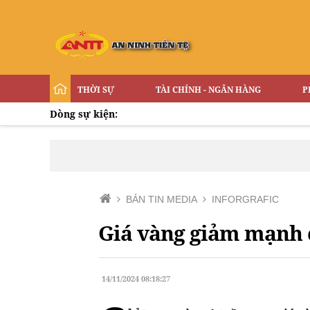
THỜI SỰ
TÀI CHÍNH - NGÂN HÀNG
P
Dòng sự kiện:
BẢN TIN MEDIA
INFORGRAFIC
Giá vàng giảm mạnh c
14/11/2024 08:18:27