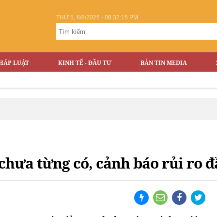
THỨ 5, 6/8/2026 - 08:32:16 PM
HÁP LUẬT
KINH TẾ - ĐẦU TƯ
BẢN TIN MEDIA
hưa từng có, cảnh báo rủi ro đ