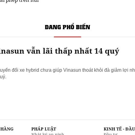
ĐANG PHỔ BIẾN
nasun vẫn lãi thấp nhất 14 quý
yển đổi xe hybrid chưa giúp Vinasun thoát khỏi đà giảm lợi nh
uý.
N HÀNG
PHÁP LUẬT
KINH TẾ - ĐẦ
Nhật ký an ninh
Đầu tư