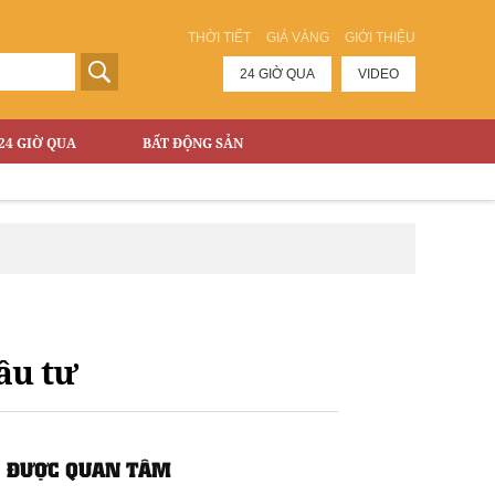
THỜI TIẾT
GIÁ VÀNG
GIỚI THIỆU
24 GIỜ QUA
VIDEO
24 GIỜ QUA
BẤT ĐỘNG SẢN
ầu tư
ĐƯỢC QUAN TÂM