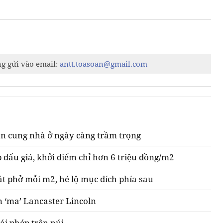
ng gửi vào email:
antt.toasoan@gmail.com
n cung nhà ở ngày càng trầm trọng
 đấu giá, khởi điểm chỉ hơn 6 triệu đồng/m2
át phở mỗi m2, hé lộ mục đích phía sau
n ‘ma’ Lancaster Lincoln
ái phép trên núi