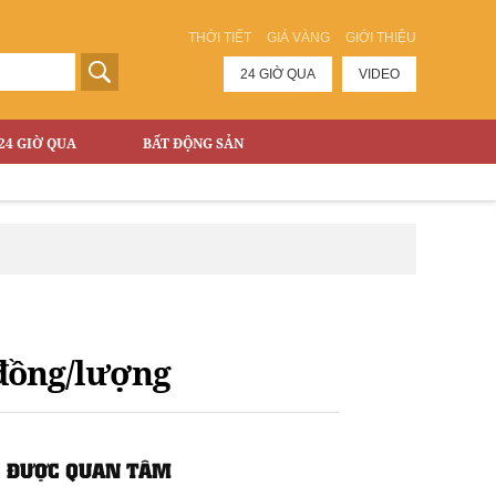
THỜI TIẾT
GIÁ VÀNG
GIỚI THIỆU
24 GIỜ QUA
VIDEO
24 GIỜ QUA
BẤT ĐỘNG SẢN
 đồng/lượng
ĐƯỢC QUAN TÂM