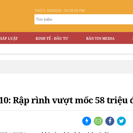
THỨ 5, 6/8/2026 - 06:58:56 PM
HÁP LUẬT
KINH TẾ - ĐẦU TƯ
BẢN TIN MEDIA
10: Rập rình vượt mốc 58 triệu