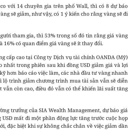
tco với 14 chuyên gia trên phố Wall, thì có 8 dự báo
àng sẽ giảm, như vậy, có 1 ý kiến cho rằng vàng sẽ đi
người tham gia, thì 53% trong số đó tin rằng giá vàng
à 16% có quan điểm giá vàng sẽ ít thay đổi.
g cấp cao tại Công ty Dịch vụ tài chính OANDA (Mỹ)
ao nhất trong phiên sau khi đồng USD giảm giá và lợi
t kỹ hơn báo cáo việc làm, các nhà đầu tư vàng nhanh
ì lộ trình giảm chương trình mua tài sản vẫn sẽ diễn
t vẫn còn cao, điều đó vẫn có thể khiến lãi suất tăng
 trường trưởng của SIA Wealth Management, dự báo giá
ng USD mất đi một phần động lực tăng trước cuộc họp
tới, đặc biệt khi sự không chắc chắn về việc giảm dần