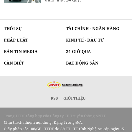
THỜI SỰ
TÀI CHÍNH - NGÂN HÀNG
PHÁP LUẬT
KINH TẾ - ĐẦU TƯ
BẢN TIN MEDIA
24 GIỜ QUA
CẦN BIẾT
BẤT ĐỘNG SẢN
RSS
GIỚI THIỆU
Trang TTĐT tổng hợp của Công ty CP Truyền thông ANTT
Chịu trách nhiệm nội dung: Đặng Trọng Đức
Giấy phép số: 108/GP - TTĐT do Sở TT - TT tỉnh Nghệ An cấp ngày 15