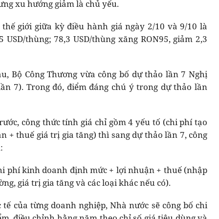
ưng xu hướng giảm là chủ yếu.
hế giới giữa kỳ điều hành giá ngày 2/10 và 9/10 là
5 USD/thùng; 78,3 USD/thùng xăng RON95, giảm 2,3
ầu, Bộ Công Thương vừa công bố dự thảo lần 7 Nghị
ần 7). Trong đó, điểm đáng chú ý trong dự thảo lần
ớc, công thức tính giá chỉ gồm 4 yếu tố (chi phí tạo
 + thuế giá trị gia tăng) thì sang dự thảo lần 7, công
:
chi phí kinh doanh định mức + lợi nhuận + thuế (nhập
ng, giá trị gia tăng và các loại khác nếu có).
ực tế của từng doanh nghiệp, Nhà nước sẽ công bố chi
m, điều chỉnh hằng năm theo chỉ số giá tiêu dùng và