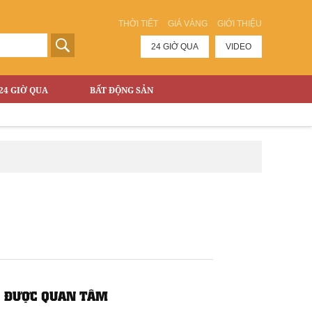
THỜI TIẾT
GIÁ VÀNG
GIỚI THIỆU
24 GIỜ QUA
VIDEO
24 GIỜ QUA
BẤT ĐỘNG SẢN
ĐƯỢC QUAN TÂM