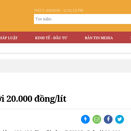
THỨ 5, 6/8/2026 - 11:31:16 PM
HÁP LUẬT
KINH TẾ - ĐẦU TƯ
BẢN TIN MEDIA
 20.000 đồng/lít