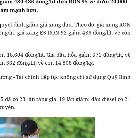
 giảm 480-486 đồng/lít đưa RON 95 về dưới 20.000
 giảm mạnh hơn.
quyết định giảm giá xăng dầu. Theo đó, giá xăng RON
ồng/lít; giá xăng E5 RON 92 giảm 486 đồng/lít, về còn
òn 18.604 đồng/lít. Giá dầu hỏa giảm 571 đồng/lít, về
m 562 đồng/lít, về còn 14.808 đồng/kg.
ương - Tài chính tiếp tục không chi sử dụng Quỹ Bình
đã có 23 lần tăng giá, 19 lần giảm; dầu diesel có 21
nguyên.