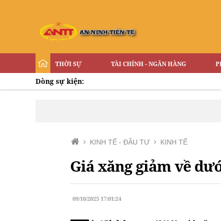
THỜI SỰ
TÀI CHÍNH - NGÂN HÀNG
P
Dòng sự kiện:
KINH TẾ - ĐẦU TƯ
KINH TẾ
Giá xăng giảm về dưới
09/10/2025 17:01:24