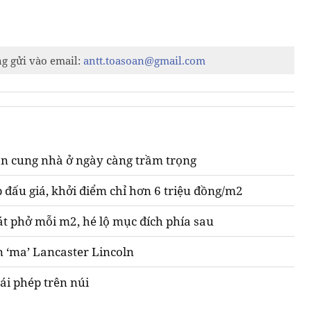
ng gửi vào email:
antt.toasoan@gmail.com
n cung nhà ở ngày càng trầm trọng
 đấu giá, khởi điểm chỉ hơn 6 triệu đồng/m2
át phở mỗi m2, hé lộ mục đích phía sau
n ‘ma’ Lancaster Lincoln
ái phép trên núi