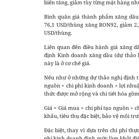
biến tăng, giảm tùy từng mặt hàng nh
Bình quân giá thành phẩm xăng dầu t
76,1 USD/thùng xăng RON92, giảm 2,
USD/thùng.
Liên quan đến điều hành giá xăng d
định Kinh doanh xăng dầu (dự thảo l
này là ở cơ chế giá.
Nếu như ở những dự thảo nghị định trư
nguồn + chi phí kinh doanh + lợi nhuận
thức được mở rộng và chi tiết hóa gồm
Giá = Giá mua + chi phí tạo nguồn + 
khẩu, tiêu thụ đặc biệt, bảo vệ môi trườ
Đặc biệt, thay vì dựa trên chi phí th
phí kinh doanh định mức làm khởi điể