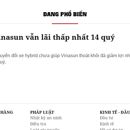
ĐANG PHỔ BIẾN
nasun vẫn lãi thấp nhất 14 quý
yển đổi xe hybrid chưa giúp Vinasun thoát khỏi đà giảm lợi nh
uý.
N HÀNG
PHÁP LUẬT
KINH TẾ - ĐẦ
Nhật ký an ninh
Đầu tư
Điều tra
Kinh tế
Luật gia tư vấn
Hồ sơ dự án