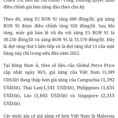
Chiều 1/6, liên Bộ Tài chính - Công Thương quyết định
điều chỉnh giá bán xăng dầu theo chu kỳ.
Theo đó, xăng E5 RON 92 tăng 600 đồng/lít, giá xăng
RON 95 được điều chỉnh tăng 920 đồng/lít. Sau khi
tăng, mức giá bán lẻ tối đa với xăng E5 RON 92 là
30.230 đồng/lít và xăng RON 95 là 31.570 đồng/lít. Đây
là đợt tăng thứ 5 liên tiếp và là đợt tăng thứ 11 của mặt
hàng này chỉ trong nửa đầu năm 2022.
Tại Đông Nam Á, theo số liệu của Global Petro Price
cập nhật ngày 30/5, giá xăng của Việt Nam (1,389
1,392
UDS/lít) đang thấp hơn giá xăng của Campuchia (
USD
1,541 USD
1,631
/lít), Thái Lan(
/lít), Philippines (
USD
1,645 USD
2,315
/lít), Lào (
/lít) và Singapore (
USD
/lít).
Các quốc gia có giá xăng rẻ hơn Việt Nam là Malaysia