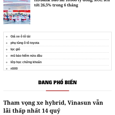
tới 26,5% trong 6 tháng
Giá xe ô tô tải
phụ tùng ô tô toyota
lọc gió
mũ bảo hiểm nửa đầu
lớp học chứng khoán
n500
attrage 2024
ĐANG PHỔ BIẾN
Tham vọng xe hybrid, Vinasun vẫn
lãi thấp nhất 14 quý