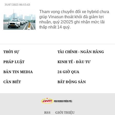
31/07/2025 06:15:43
Tham vọng chuyển đổi xe hybrid chưa
giúp Vinasun thoát khỏi đà giảm lợi
nhuận, quý 2/2025 ghi nhận mức lãi
thấp nhất 14 quý.
THỜI SỰ
TÀI CHÍNH - NGÂN HÀNG
PHÁP LUẬT
KINH TẾ - ĐẦU TƯ
BẢN TIN MEDIA
24 GIỜ QUA
CẦN BIẾT
BẤT ĐỘNG SẢN
RSS
GIỚI THIỆU