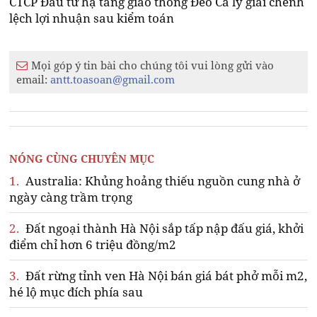
CTCP Đầu tư hạ tầng giao thông Đèo Cả lý giải chênh
lệch lợi nhuận sau kiểm toán
Mọi góp ý tin bài cho chúng tôi vui lòng gửi vào
email:
antt.toasoan@gmail.com
NÓNG CÙNG CHUYÊN MỤC
1.
Australia: Khủng hoảng thiếu nguồn cung nhà ở
ngày càng trầm trọng
2.
Đất ngoại thành Hà Nội sắp tấp nập đấu giá, khởi
điểm chỉ hơn 6 triệu đồng/m2
3.
Đất rừng tỉnh ven Hà Nội bán giá bát phở mỗi m2,
hé lộ mục đích phía sau