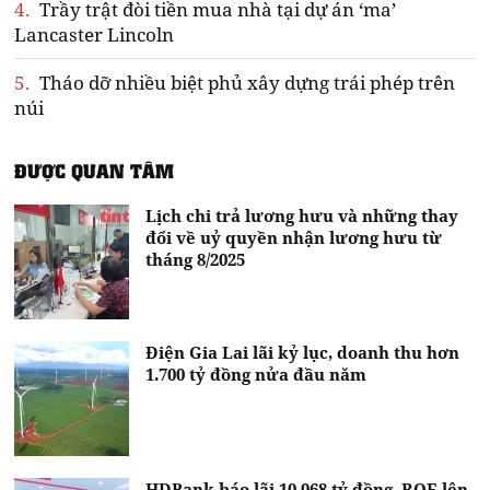
4.
Trầy trật đòi tiền mua nhà tại dự án ‘ma’
Lancaster Lincoln
5.
Tháo dỡ nhiều biệt phủ xây dựng trái phép trên
núi
ĐƯỢC QUAN TÂM
Lịch chi trả lương hưu và những thay
đổi về uỷ quyền nhận lương hưu từ
tháng 8/2025
Điện Gia Lai lãi kỷ lục, doanh thu hơn
1.700 tỷ đồng nửa đầu năm
HDBank báo lãi 10.068 tỷ đồng, ROE lên