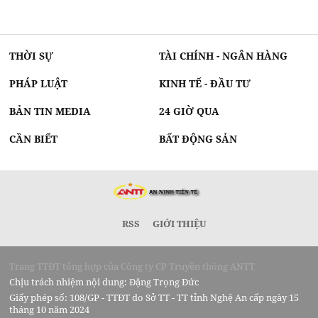
THỜI SỰ
TÀI CHÍNH - NGÂN HÀNG
PHÁP LUẬT
KINH TẾ - ĐẦU TƯ
BẢN TIN MEDIA
24 GIỜ QUA
CẦN BIẾT
BẤT ĐỘNG SẢN
RSS
GIỚI THIỆU
Trang TTĐT tổng hợp của Công ty CP Truyền thông ANTT
Chịu trách nhiệm nội dung: Đặng Trọng Đức
Giấy phép số: 108/GP - TTĐT do Sở TT - TT tỉnh Nghệ An cấp ngày 15
tháng 10 năm 2024