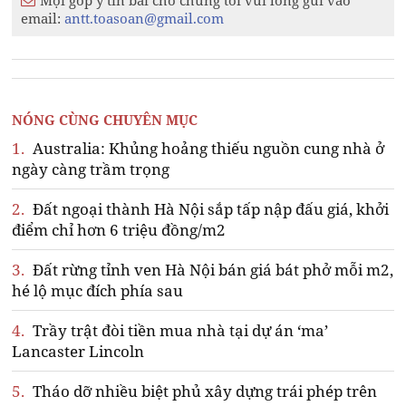
Mọi góp ý tin bài cho chúng tôi vui lòng gửi vào
email:
antt.toasoan@gmail.com
NÓNG CÙNG CHUYÊN MỤC
1.
Australia: Khủng hoảng thiếu nguồn cung nhà ở
ngày càng trầm trọng
2.
Đất ngoại thành Hà Nội sắp tấp nập đấu giá, khởi
điểm chỉ hơn 6 triệu đồng/m2
3.
Đất rừng tỉnh ven Hà Nội bán giá bát phở mỗi m2,
hé lộ mục đích phía sau
4.
Trầy trật đòi tiền mua nhà tại dự án ‘ma’
Lancaster Lincoln
5.
Tháo dỡ nhiều biệt phủ xây dựng trái phép trên