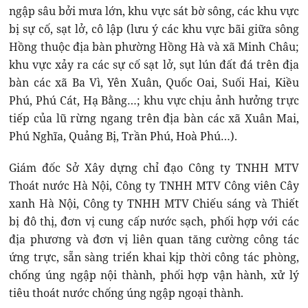
ngập sâu bởi mưa lớn, khu vực sát bờ sông, các khu vực
bị sự cố, sạt lở, cô lập (lưu ý các khu vực bãi giữa sông
Hồng thuộc địa bàn phường Hồng Hà và xã Minh Châu;
khu vực xảy ra các sự cố sạt lở, sụt lún đất đá trên địa
bàn các xã Ba Vì, Yên Xuân, Quốc Oai, Suối Hai, Kiều
Phú, Phú Cát, Hạ Bằng…; khu vực chịu ảnh hưởng trực
tiếp của lũ rừng ngang trên địa bàn các xã Xuân Mai,
Phú Nghĩa, Quảng Bị, Trần Phú, Hoà Phú…).
Giám đốc Sở Xây dựng chỉ đạo Công ty TNHH MTV
Thoát nước Hà Nội, Công ty TNHH MTV Công viên Cây
xanh Hà Nội, Công ty TNHH MTV Chiếu sáng và Thiết
bị đô thị, đơn vị cung cấp nước sạch, phối hợp với các
địa phương và đơn vị liên quan tăng cường công tác
ứng trực, sẵn sàng triển khai kịp thời công tác phòng,
chống úng ngập nội thành, phối hợp vận hành, xử lý
tiêu thoát nước chống úng ngập ngoại thành.