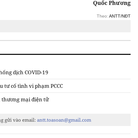
Quốc Phương
Theo:
ANTT/NĐT
chống dịch COVID-19
u tư cố tình vi phạm PCCC
n thương mại điện tử
ng gửi vào email:
antt.toasoan@gmail.com