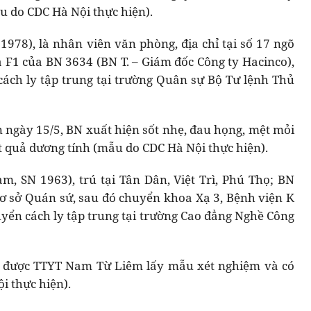
u do CDC Hà Nội thực hiện).
1978), là nhân viên văn phòng, địa chỉ tại số 17 ngõ
à F1 của BN 3634 (BN T. – Giám đốc Công ty Hacinco),
ách ly tập trung tại trường Quân sự Bộ Tư lệnh Thủ
n ngày 15/5, BN xuất hiện sốt nhẹ, đau họng, mệt mỏi
t quả dương tính (mẫu do CDC Hà Nội thực hiện).
m, SN 1963), trú tại Tân Dân, Việt Trì, Phú Thọ; BN
 cơ sở Quán sứ, sau đó chuyển khoa Xạ 3, Bệnh viện K
uyển cách ly tập trung tại trường Cao đẳng Nghề Công
 C được TTYT Nam Từ Liêm lấy mẫu xét nghiệm và có
i thực hiện).