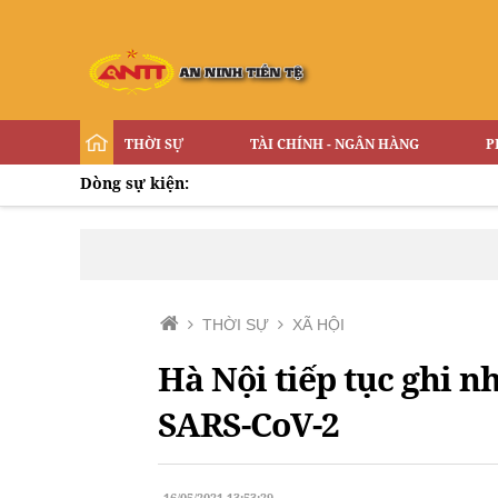
THỜI SỰ
TÀI CHÍNH - NGÂN HÀNG
P
Dòng sự kiện:
THỜI SỰ
XÃ HỘI
Hà Nội tiếp tục ghi 
SARS-CoV-2
16/05/2021 13:53:29