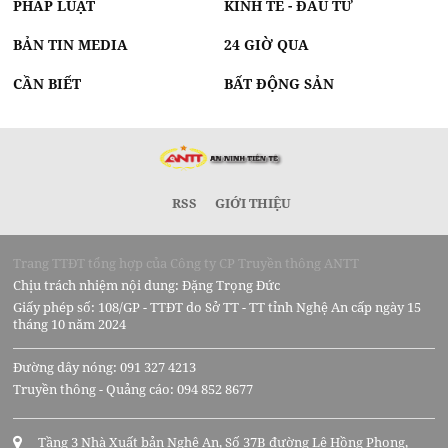
PHÁP LUẬT
KINH TẾ - ĐẦU TƯ
BẢN TIN MEDIA
24 GIỜ QUA
CẦN BIẾT
BẤT ĐỘNG SẢN
RSS
GIỚI THIỆU
Trang TTĐT tổng hợp của Công ty CP Truyền thông ANTT
Chịu trách nhiệm nội dung: Đặng Trọng Đức
Giấy phép số: 108/GP - TTĐT do Sở TT - TT tỉnh Nghệ An cấp ngày 15
tháng 10 năm 2024
Đường dây nóng: 091 327 4213
Truyền thông - Quảng cáo: 094 852 8677
Tầng 3 Nhà Xuất bản Nghệ An, Số 37B đường Lê Hồng Phong,