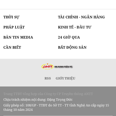
THỜI SỰ
TÀI CHÍNH - NGÂN HÀNG
PHÁP LUẬT
KINH TẾ - ĐẦU TƯ
BẢN TIN MEDIA
24 GIỜ QUA
CẦN BIẾT
BẤT ĐỘNG SẢN
RSS
GIỚI THIỆU
Trang TTĐT tổng hợp của Công ty CP Truyền thông ANTT
Chịu trách nhiệm nội dung: Đặng Trọng Đức
Giấy phép số: 108/GP - TTĐT do Sở TT - TT tỉnh Nghệ An cấp ngày 15
tháng 10 năm 2024