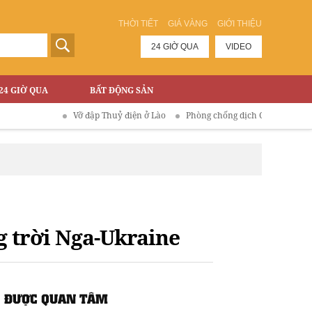
THỜI TIẾT
GIÁ VÀNG
GIỚI THIỆU
24 GIỜ QUA
VIDEO
24 GIỜ QUA
BẤT ĐỘNG SẢN
Vỡ đập Thuỷ điện ở Lào
Phòng chống dịch COVID-19
 trời Nga-Ukraine
ĐƯỢC QUAN TÂM