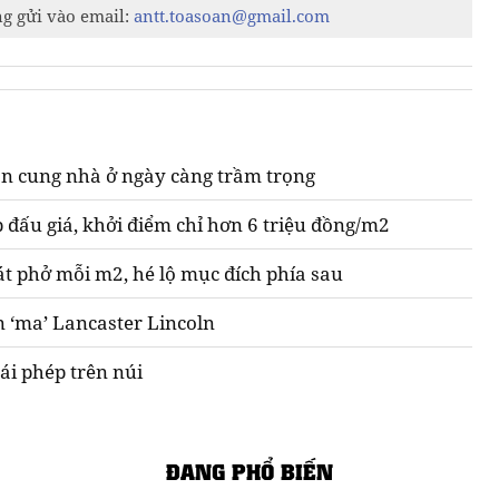
ng gửi vào email:
antt.toasoan@gmail.com
n cung nhà ở ngày càng trầm trọng
 đấu giá, khởi điểm chỉ hơn 6 triệu đồng/m2
át phở mỗi m2, hé lộ mục đích phía sau
n ‘ma’ Lancaster Lincoln
ái phép trên núi
ĐANG PHỔ BIẾN