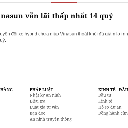
nasun vẫn lãi thấp nhất 14 quý
yển đổi xe hybrid chưa giúp Vinasun thoát khỏi đà giảm lợi nh
uý.
N HÀNG
PHÁP LUẬT
KINH TẾ - ĐẦ
Nhật ký an ninh
Đầu tư
Điều tra
Kinh tế
Luật gia tư vấn
Hồ sơ dự án
Bạn đọc
Đồng hành cùn
An ninh truyền thông