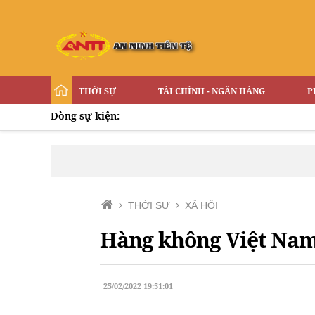
THỜI SỰ
TÀI CHÍNH - NGÂN HÀNG
P
Dòng sự kiện:
THỜI SỰ
XÃ HỘI
Hàng không Việt Nam
25/02/2022 19:51:01