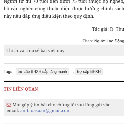
Người từ đủ 70 tuổi đến dưới 75 tuổi thuộc hộ nghèo,
hộ cận nghèo cũng thuộc diện được hưởng chính sách
này nếu đáp ứng điều kiện theo quy định.
Tác giả: D. Thu
Theo:
Người Lao Động
Thích và chia sẻ bài viết này :
Tags :
,
trợ cấp BHXH sắp tăng mạnh
trợ cấp BHXH
TIN LIÊN QUAN
Mọi góp ý tin bài cho chúng tôi vui lòng gửi vào
email:
antt.toasoan@gmail.com