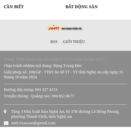
CẦN BIẾT
BẤT ĐỘNG SẢN
RSS
GIỚI THIỆU
Trang TTĐT tổng hợp của Công ty CP Truyền thông ANTT
Chịu trách nhiệm nội dung: Đặng Trọng Đức
Giấy phép số: 108/GP - TTĐT do Sở TT - TT tỉnh Nghệ An cấp ngày 15
tháng 10 năm 2024
Đường dây nóng: 091 327 4213
Truyền thông - Quảng cáo: 094 852 8677
Tầng 3 Nhà Xuất bản Nghệ An, Số 37B đường Lê Hồng Phong,
phường Thành Vinh, tỉnh Nghệ An
antt.toasoan@gmail.com