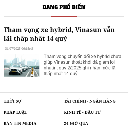
ĐANG PHỔ BIẾN
Tham vọng xe hybrid, Vinasun vẫn
lãi thấp nhất 14 quý
31/07/2025 06:15:43
Tham vọng chuyển đổi xe hybrid chưa
giúp Vinasun thoát khỏi đà giảm lợi
nhuận, quý 2/2025 ghi nhận mức lãi
thấp nhất 14 quý.
THỜI SỰ
TÀI CHÍNH - NGÂN HÀNG
PHÁP LUẬT
KINH TẾ - ĐẦU TƯ
BẢN TIN MEDIA
24 GIỜ QUA