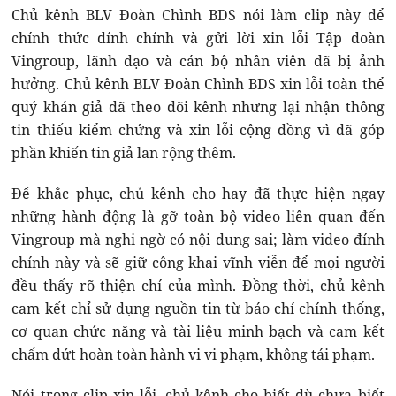
Chủ kênh BLV Đoàn Chình BDS nói làm clip này để
chính thức đính chính và gửi lời xin lỗi Tập đoàn
Vingroup, lãnh đạo và cán bộ nhân viên đã bị ảnh
hưởng. Chủ kênh BLV Đoàn Chình BDS xin lỗi toàn thể
quý khán giả đã theo dõi kênh nhưng lại nhận thông
tin thiếu kiểm chứng và xin lỗi cộng đồng vì đã góp
phần khiến tin giả lan rộng thêm.
Để khắc phục, chủ kênh cho hay đã thực hiện ngay
những hành động là gỡ toàn bộ video liên quan đến
Vingroup mà nghi ngờ có nội dung sai; làm video đính
chính này và sẽ giữ công khai vĩnh viễn để mọi người
đều thấy rõ thiện chí của mình. Đồng thời, chủ kênh
cam kết chỉ sử dụng nguồn tin từ báo chí chính thống,
cơ quan chức năng và tài liệu minh bạch và cam kết
chấm dứt hoàn toàn hành vi vi phạm, không tái phạm.
Nói trong clip xin lỗi, chủ kênh cho biết dù chưa biết