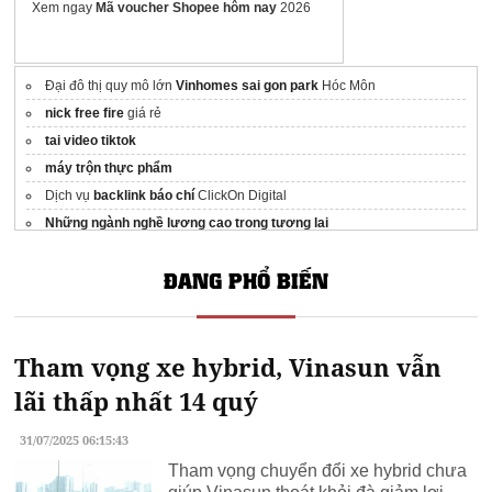
Xem ngay
Mã voucher Shopee hôm nay
2026
Đại đô thị quy mô lớn
Vinhomes sai gon park
Hóc Môn
nick free fire
giá rẻ
tai video tiktok
máy trộn thực phẩm
Dịch vụ
backlink báo chí
ClickOn Digital
Những ngành nghề lương cao trong tương lai
Tải video
Snaptik
Không Logo
ĐANG PHỔ BIẾN
Tham vọng xe hybrid, Vinasun vẫn
lãi thấp nhất 14 quý
31/07/2025 06:15:43
Tham vọng chuyển đổi xe hybrid chưa