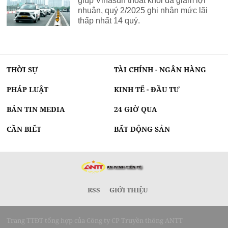
giúp Vinasun thoát khỏi đà giảm lợi
nhuận, quý 2/2025 ghi nhận mức lãi
thấp nhất 14 quý.
THỜI SỰ
TÀI CHÍNH - NGÂN HÀNG
PHÁP LUẬT
KINH TẾ - ĐẦU TƯ
BẢN TIN MEDIA
24 GIỜ QUA
CẦN BIẾT
BẤT ĐỘNG SẢN
RSS
GIỚI THIỆU
Trang TTĐT tổng hợp của Công ty CP Truyền thông ANTT