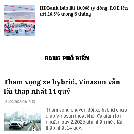
HDBank báo lãi 10.068 tỷ đồng, ROE lên
tới 26,5% trong 6 tháng
ĐANG PHỔ BIẾN
Tham vọng xe hybrid, Vinasun vẫn
lãi thấp nhất 14 quý
31/07/2025 06:15:43
Tham vọng chuyển đổi xe hybrid chưa
giúp Vinasun thoát khỏi đà giảm lợi
nhuận, quý 2/2025 ghi nhận mức lãi
thấp nhất 14 quý.