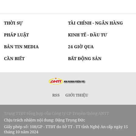
THỜI SỰ
TÀI CHÍNH - NGÂN HÀNG
PHÁP LUẬT
KINH TẾ - ĐẦU TƯ
BẢN TIN MEDIA
24 GIỜ QUA
CẦN BIẾT
BẤT ĐỘNG SẢN
RSS
GIỚI THIỆU
Trang TTĐT tổng hợp của Công ty CP Truyền thông ANTT
Chịu trách nhiệm nội dung: Đặng Trọng Đức
Giấy phép số: 108/GP - TTĐT do Sở TT - TT tỉnh Nghệ An cấp ngày 15
tháng 10 năm 2024