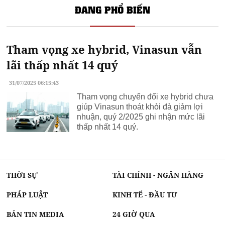
ĐANG PHỔ BIẾN
Tham vọng xe hybrid, Vinasun vẫn
lãi thấp nhất 14 quý
31/07/2025 06:15:43
Tham vọng chuyển đổi xe hybrid chưa
giúp Vinasun thoát khỏi đà giảm lợi
nhuận, quý 2/2025 ghi nhận mức lãi
thấp nhất 14 quý.
THỜI SỰ
TÀI CHÍNH - NGÂN HÀNG
PHÁP LUẬT
KINH TẾ - ĐẦU TƯ
BẢN TIN MEDIA
24 GIỜ QUA