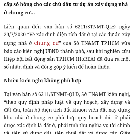
cấp sổ hồng cho các chủ đầu tư dự án xây dựng nhà
ở chung cư...
Liên quan đến văn bản số 6211/STNMT-QLĐ ngày
23/7/2020 “Về xác định diện tích đất ở tại các dự án xây
chung cư
dựng nhà ở
” của Sở TN&MT TP.HCM vừa
báo cáo kiến nghị UBND thành phố, sau khi nghiên cứu
Hiệp hội bất động sản TP.HCM (HoREA) đã đưa ra một
số nhận định và đóng góp ý kiến để hoàn thiện.
Nhiều kiến nghị không phù hợp
Tại văn bản số 6211/STNMT-QLĐ, Sở TN&MT kiến nghị,
“theo quy định pháp luật về quy hoạch, xây dựng và
đất đai, toàn bộ diện tích đất khuôn viên đất xây dựng
khu nhà ở chung cư phù hợp quy hoạch đất ở phải
được xác định là đất ở, phải tính thu nghĩa vụ tài chính
về tiền sử dụng đất, tiền thuê đất và được cấp Giấy