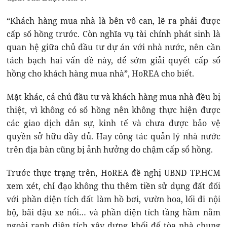
“Khách hàng mua nhà là bên vô can, lẽ ra phải được
cấp sổ hồng trước. Còn nghĩa vụ tài chính phát sinh là
quan hệ giữa chủ đầu tư dự án với nhà nước, nên cần
tách bạch hai vấn đề này, để sớm giải quyết cấp sổ
hồng cho khách hàng mua nhà”, HoREA cho biết.
Mặt khác, cả chủ đầu tư và khách hàng mua nhà đều bị
thiệt, vì không có sổ hồng nên không thực hiện được
các giao dịch dân sự, kinh tế và chưa được bảo vệ
quyền sở hữu đầy đủ. Hay công tác quản lý nhà nước
trên địa bàn cũng bị ảnh hưởng do chậm cấp sổ hồng.
Trước thực trạng trên, HoREA đề nghị UBND TP.HCM
xem xét, chỉ đạo không thu thêm tiền sử dụng đất đối
với phần diện tích đất làm hồ bơi, vườn hoa, lối đi nội
bộ, bãi đậu xe nổi… và phần diện tích tầng hầm nằm
ngoài ranh diện tích xây dựng khối đế tòa nhà chung