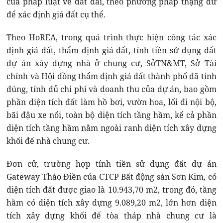
của pháp luật về đất đai, theo phương pháp thặng dư
để xác định giá đất cụ thể.
Theo HoREA, trong quá trình thực hiện công tác xác
định giá đất, thẩm định giá đất, tính tiền sử dụng đất
dự án xây dựng nhà ở chung cư, SởTN&MT, Sở Tài
chính và Hội đồng thẩm định giá đất thành phố đã tính
đúng, tính đủ chi phí và doanh thu của dự án, bao gồm
phần diện tích đất làm hồ bơi, vườn hoa, lối đi nội bộ,
bãi đậu xe nổi, toàn bộ diện tích tầng hầm, kể cả phần
diện tích tầng hầm nằm ngoài ranh diện tích xây dựng
khối đế nhà chung cư.
Đơn cử, trường hợp tính tiền sử dụng đất dự án
Gateway Thảo Điền của CTCP Bất động sản Sơn Kim, có
diện tích đất được giao là 10.943,70 m2, trong đó, tầng
hầm có diện tích xây dựng 9.089,20 m2, lớn hơn diện
tích xây dựng khối đế tòa tháp nhà chung cư là