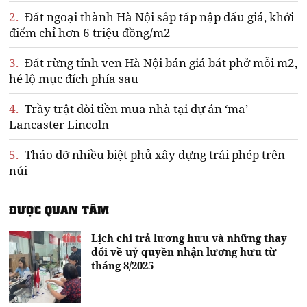
2.
Đất ngoại thành Hà Nội sắp tấp nập đấu giá, khởi
điểm chỉ hơn 6 triệu đồng/m2
3.
Đất rừng tỉnh ven Hà Nội bán giá bát phở mỗi m2,
hé lộ mục đích phía sau
4.
Trầy trật đòi tiền mua nhà tại dự án ‘ma’
Lancaster Lincoln
5.
Tháo dỡ nhiều biệt phủ xây dựng trái phép trên
núi
ĐƯỢC QUAN TÂM
Lịch chi trả lương hưu và những thay
đổi về uỷ quyền nhận lương hưu từ
tháng 8/2025