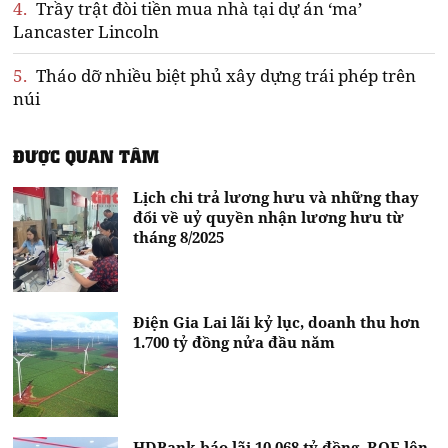
4.
Trầy trật đòi tiền mua nhà tại dự án ‘ma’
Lancaster Lincoln
5.
Tháo dỡ nhiều biệt phủ xây dựng trái phép trên
núi
ĐƯỢC QUAN TÂM
Lịch chi trả lương hưu và những thay
đổi về uỷ quyền nhận lương hưu từ
tháng 8/2025
Điện Gia Lai lãi kỷ lục, doanh thu hơn
1.700 tỷ đồng nửa đầu năm
HDBank báo lãi 10.068 tỷ đồng, ROE lên