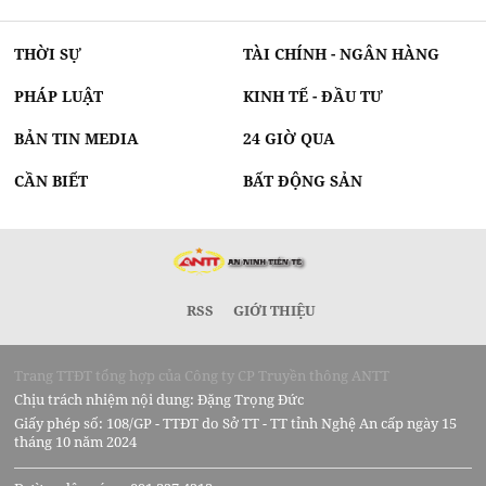
THỜI SỰ
TÀI CHÍNH - NGÂN HÀNG
PHÁP LUẬT
KINH TẾ - ĐẦU TƯ
BẢN TIN MEDIA
24 GIỜ QUA
CẦN BIẾT
BẤT ĐỘNG SẢN
RSS
GIỚI THIỆU
Trang TTĐT tổng hợp của Công ty CP Truyền thông ANTT
Chịu trách nhiệm nội dung: Đặng Trọng Đức
Giấy phép số: 108/GP - TTĐT do Sở TT - TT tỉnh Nghệ An cấp ngày 15
tháng 10 năm 2024