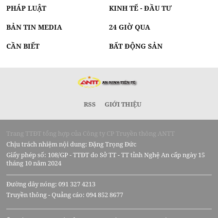
PHÁP LUẬT
KINH TẾ - ĐẦU TƯ
BẢN TIN MEDIA
24 GIỜ QUA
CẦN BIẾT
BẤT ĐỘNG SẢN
RSS
GIỚI THIỆU
Trang TTĐT tổng hợp của Công ty CP Truyền thông ANTT
Chịu trách nhiệm nội dung: Đặng Trọng Đức
Giấy phép số: 108/GP - TTĐT do Sở TT - TT tỉnh Nghệ An cấp ngày 15
tháng 10 năm 2024
Đường dây nóng: 091 327 4213
Truyền thông - Quảng cáo: 094 852 8677