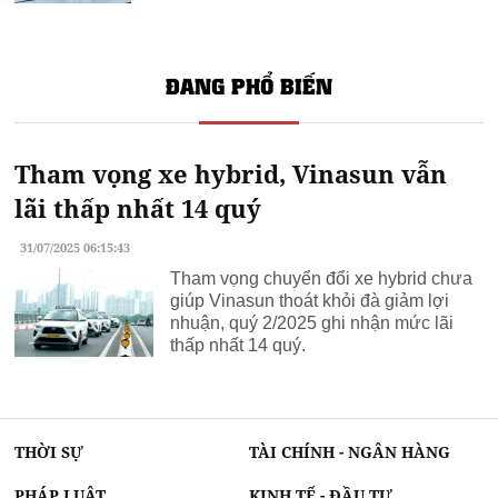
ĐANG PHỔ BIẾN
Tham vọng xe hybrid, Vinasun vẫn
lãi thấp nhất 14 quý
31/07/2025 06:15:43
Tham vọng chuyển đổi xe hybrid chưa
giúp Vinasun thoát khỏi đà giảm lợi
nhuận, quý 2/2025 ghi nhận mức lãi
thấp nhất 14 quý.
THỜI SỰ
TÀI CHÍNH - NGÂN HÀNG
PHÁP LUẬT
KINH TẾ - ĐẦU TƯ