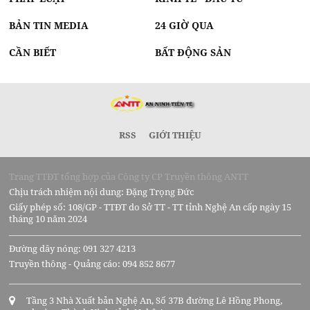
BẢN TIN MEDIA
24 GIỜ QUA
CẦN BIẾT
BẤT ĐỘNG SẢN
RSS
GIỚI THIỆU
Trang TTĐT tổng hợp của Công ty CP Truyền thông ANTT
Chịu trách nhiệm nội dung: Đặng Trọng Đức
Giấy phép số: 108/GP - TTĐT do Sở TT - TT tỉnh Nghệ An cấp ngày 15
tháng 10 năm 2024
Đường dây nóng: 091 327 4213
Truyền thông - Quảng cáo: 094 852 8677
Tầng 3 Nhà Xuất bản Nghệ An, Số 37B đường Lê Hồng Phong,