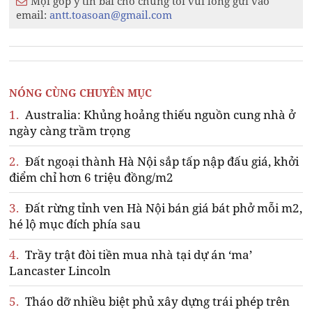
Mọi góp ý tin bài cho chúng tôi vui lòng gửi vào
email:
antt.toasoan@gmail.com
NÓNG CÙNG CHUYÊN MỤC
1.
Australia: Khủng hoảng thiếu nguồn cung nhà ở
ngày càng trầm trọng
2.
Đất ngoại thành Hà Nội sắp tấp nập đấu giá, khởi
điểm chỉ hơn 6 triệu đồng/m2
3.
Đất rừng tỉnh ven Hà Nội bán giá bát phở mỗi m2,
hé lộ mục đích phía sau
4.
Trầy trật đòi tiền mua nhà tại dự án ‘ma’
Lancaster Lincoln
5.
Tháo dỡ nhiều biệt phủ xây dựng trái phép trên