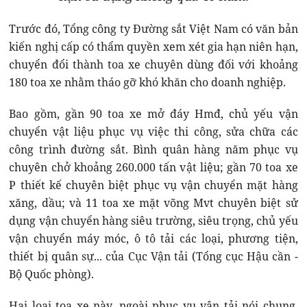
Trước đó, Tổng công ty Đường sắt Việt Nam có văn bản
kiến nghị cấp có thẩm quyền xem xét gia hạn niên hạn,
chuyển đổi thành toa xe chuyên dùng đối với khoảng
180 toa xe nhằm tháo gỡ khó khăn cho doanh nghiệp.
Bao gồm, gần 90 toa xe mở đáy Hmđ, chủ yếu vận
chuyển vật liệu phục vụ việc thi công, sửa chữa các
công trình đường sắt. Bình quân hàng năm phục vụ
chuyên chở khoảng 260.000 tấn vật liệu; gần 70 toa xe
P thiết kế chuyên biệt phục vụ vận chuyển mặt hàng
xăng, dầu; và 11 toa xe mặt võng Mvt chuyên biệt sử
dụng vận chuyển hàng siêu trường, siêu trọng, chủ yếu
vận chuyển máy móc, ô tô tải các loại, phương tiện,
thiết bị quân sự... của Cục Vận tải (Tổng cục Hậu cần -
Bộ Quốc phòng).
Hai loại toa xe này, ngoài phục vụ vận tải nói chung,