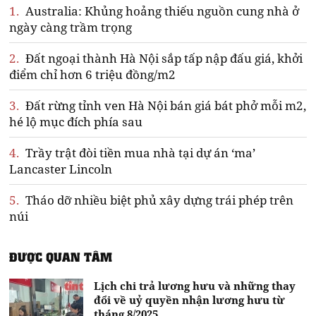
1.
Australia: Khủng hoảng thiếu nguồn cung nhà ở
ngày càng trầm trọng
2.
Đất ngoại thành Hà Nội sắp tấp nập đấu giá, khởi
điểm chỉ hơn 6 triệu đồng/m2
3.
Đất rừng tỉnh ven Hà Nội bán giá bát phở mỗi m2,
hé lộ mục đích phía sau
4.
Trầy trật đòi tiền mua nhà tại dự án ‘ma’
Lancaster Lincoln
5.
Tháo dỡ nhiều biệt phủ xây dựng trái phép trên
núi
ĐƯỢC QUAN TÂM
Lịch chi trả lương hưu và những thay
đổi về uỷ quyền nhận lương hưu từ
tháng 8/2025