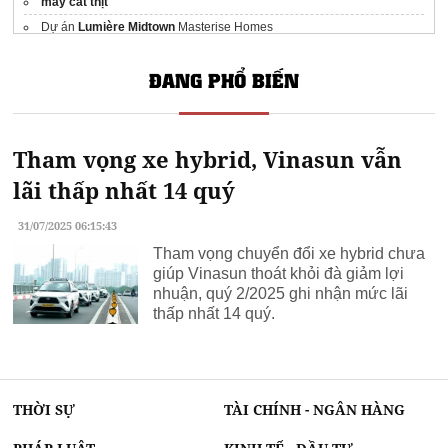
máy cắt thịt
Dự án
Lumière Midtown
Masterise Homes
Bảng Giá vàng Mi Hồng
ĐANG PHỔ BIẾN
Tham vọng xe hybrid, Vinasun vẫn
lãi thấp nhất 14 quý
31/07/2025 06:15:43
Tham vọng chuyển đổi xe hybrid chưa
giúp Vinasun thoát khỏi đà giảm lợi
nhuận, quý 2/2025 ghi nhận mức lãi
thấp nhất 14 quý.
THỜI SỰ
TÀI CHÍNH - NGÂN HÀNG