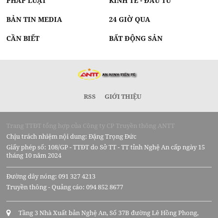
PHÁP LUẬT
KINH TẾ - ĐẦU TƯ
BẢN TIN MEDIA
24 GIỜ QUA
CẦN BIẾT
BẤT ĐỘNG SẢN
RSS
GIỚI THIỆU
Trang TTĐT tổng hợp của Công ty CP Truyền thông ANTT
Chịu trách nhiệm nội dung: Đặng Trọng Đức
Giấy phép số: 108/GP - TTĐT do Sở TT - TT tỉnh Nghệ An cấp ngày 15
tháng 10 năm 2024
Đường dây nóng: 091 327 4213
Truyền thông - Quảng cáo: 094 852 8677
Tầng 3 Nhà Xuất bản Nghệ An, Số 37B đường Lê Hồng Phong,