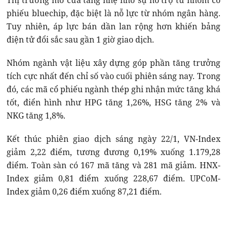
Thị trường mở cửa tăng nhẹ nhờ sự hỗ trợ từ nhóm cổ
phiếu bluechip, đặc biệt là nỗ lực từ nhóm ngân hàng.
Tuy nhiên, áp lực bán dần lan rộng hơn khiến bảng
điện tử đổi sắc sau gần 1 giờ giao dịch.
Nhóm ngành vật liệu xây dựng góp phần tăng trưởng
tích cực nhất đến chỉ số vào cuối phiên sáng nay. Trong
đó, các mã cổ phiếu ngành thép ghi nhận mức tăng khá
tốt, điển hình như HPG tăng 1,26%, HSG tăng 2% và
NKG tăng 1,8%.
Kết thúc phiên giao dịch sáng ngày 22/1, VN-Index
giảm 2,22 điểm, tương đương 0,19% xuống 1.179,28
điểm. Toàn sàn có 167 mã tăng và 281 mã giảm. HNX-
Index giảm 0,81 điểm xuống 228,67 điểm. UPCoM-
Index giảm 0,26 điểm xuống 87,21 điểm.