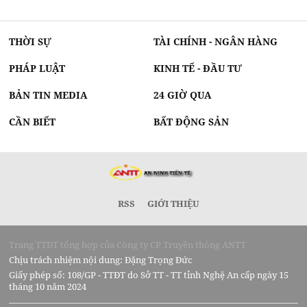
THỜI SỰ
TÀI CHÍNH - NGÂN HÀNG
PHÁP LUẬT
KINH TẾ - ĐẦU TƯ
BẢN TIN MEDIA
24 GIỜ QUA
CẦN BIẾT
BẤT ĐỘNG SẢN
RSS
GIỚI THIỆU
Trang TTĐT tổng hợp của Công ty CP Truyền thông ANTT
Chịu trách nhiệm nội dung: Đặng Trọng Đức
Giấy phép số: 108/GP - TTĐT do Sở TT - TT tỉnh Nghệ An cấp ngày 15
tháng 10 năm 2024