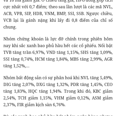
và 10 mã giảm giá. Ở chiều tăng giá, HPG đóng góp tích
cực nhất với 0,7 điểm; theo sau lần lượt là các mã NVL,
ACB, VPB, SIP, HDB, VNM, BMP, SSI, SSB. Ngược chiều,
VCB lại là gánh nặng khi lấy đi 0,8 điểm của chỉ số
chung.
Nhóm chứng khoán là lực đỡ chính trong phiên hôm
nay khi sắc xanh bao phủ hầu hết các cổ phiếu. Nổi bật
TVB tăng trần 6,97%, VND tăng 1,15%, SHS tăng 1,09%,
SSI tăng 0,74%, HCM tăng 1,84%, MBS tăng 2,99%, AGR
tăng 1,52%,…
Nhóm bất động sản có sự phân hoá khi NVL tăng 5,49%,
DIG tăng 2,07%, DXG tăng 1,32%, PDR tăng 1,45%, CEO
tăng 1,83%, HQC tăng 1,94%. Trong khi đó, KBC giảm
2,54%, TCH giảm 1,15%, VHM giảm 0,12%, ASM giảm
2,37%, FIR giảm kịch sàn 6,76%.