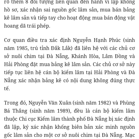
rõ thêm 8 đối tượng liên quan đến hành vi lập khống
hồ sơ, xác nhận sai nguồn gốc lâm sản, mua bán bảng
kê lâm sản và tiếp tay cho hoạt động mua bán động vật
hoang dã trái phép.
Cơ quan điều tra xác định Nguyễn Hạnh Phúc (sinh
năm 1985, trú tỉnh Đắk Lắk) đã liên hệ với các chủ cơ
sở nuôi chim tại Đà Nẵng, Khánh Hòa, Lâm Đồng và
Hải Phòng đặt mua bảng kê lâm sản. Các chủ cơ sở này
tiếp tục liên hệ cán bộ kiểm lâm tại Hải Phòng và Đà
Nẵng xác nhận bảng kê có nội dung không đúng thực
tế.
Trong đó, Nguyễn Văn Xuân (sinh năm 1982) và Phùng
Bá Thắng (sinh năm 1989), đều là cán bộ kiểm lâm
thuộc Chi cục Kiểm lâm thành phố Đà Nẵng bị xác định
đã lập, ký xác nhận khống biên bản xác minh nguồn
gốc lâm sản cho một cơ sở nuôi chim tại Đà Nẵng. Mạc