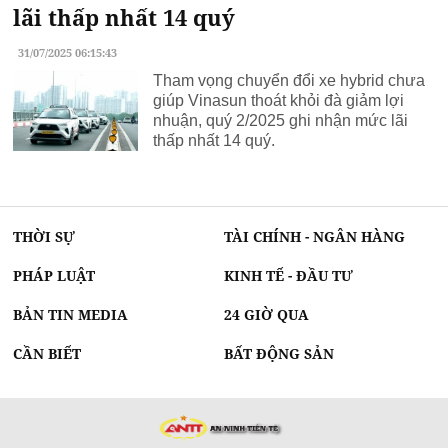
lãi thấp nhất 14 quý
31/07/2025 06:15:43
Tham vọng chuyển đổi xe hybrid chưa
giúp Vinasun thoát khỏi đà giảm lợi
nhuận, quý 2/2025 ghi nhận mức lãi
thấp nhất 14 quý.
THỜI SỰ
TÀI CHÍNH - NGÂN HÀNG
PHÁP LUẬT
KINH TẾ - ĐẦU TƯ
BẢN TIN MEDIA
24 GIỜ QUA
CẦN BIẾT
BẤT ĐỘNG SẢN