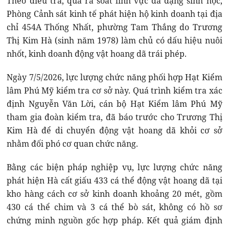
Theo điều tra, qua rà soát lĩnh vực đa dạng sinh học,
Phòng Cảnh sát kinh tế phát hiện hộ kinh doanh tại địa
chỉ 454A Thống Nhất, phường Tam Thắng do Trương
Thị Kim Hà (sinh năm 1978) làm chủ có dấu hiệu nuôi
nhốt, kinh doanh động vật hoang dã trái phép.
Ngày 7/5/2026, lực lượng chức năng phối hợp Hạt Kiểm
lâm Phú Mỹ kiểm tra cơ sở này. Quá trình kiểm tra xác
định Nguyễn Văn Lời, cán bộ Hạt Kiểm lâm Phú Mỹ
tham gia đoàn kiểm tra, đã báo trước cho Trương Thị
Kim Hà để di chuyển động vật hoang dã khỏi cơ sở
nhằm đối phó cơ quan chức năng.
Bằng các biện pháp nghiệp vụ, lực lượng chức năng
phát hiện Hà cất giấu 433 cá thể động vật hoang dã tại
kho hàng cách cơ sở kinh doanh khoảng 20 mét, gồm
430 cá thể chim và 3 cá thể bò sát, không có hồ sơ
chứng minh nguồn gốc hợp pháp. Kết quả giám định