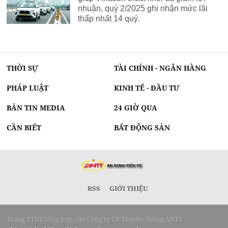
nhuận, quý 2/2025 ghi nhận mức lãi
thấp nhất 14 quý.
THỜI SỰ
TÀI CHÍNH - NGÂN HÀNG
PHÁP LUẬT
KINH TẾ - ĐẦU TƯ
BẢN TIN MEDIA
24 GIỜ QUA
CẦN BIẾT
BẤT ĐỘNG SẢN
RSS
GIỚI THIỆU
Trang TTĐT tổng hợp của Công ty CP Truyền thông ANTT