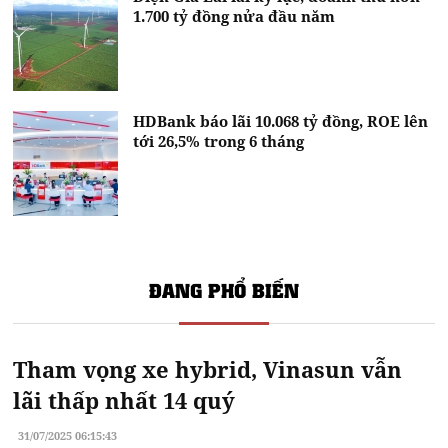
1.700 tỷ đồng nửa đầu năm
HDBank báo lãi 10.068 tỷ đồng, ROE lên
tới 26,5% trong 6 tháng
ĐANG PHỔ BIẾN
Tham vọng xe hybrid, Vinasun vẫn
lãi thấp nhất 14 quý
31/07/2025 06:15:43