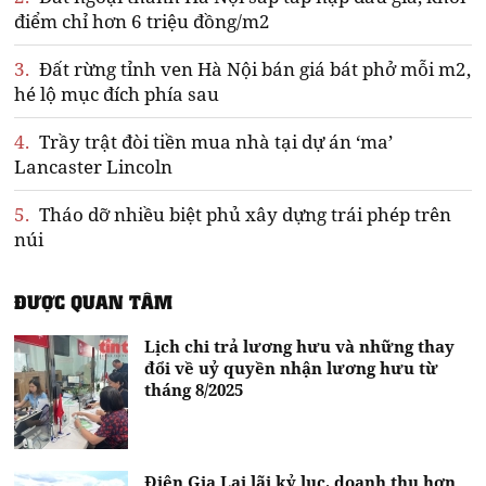
điểm chỉ hơn 6 triệu đồng/m2
3.
Đất rừng tỉnh ven Hà Nội bán giá bát phở mỗi m2,
hé lộ mục đích phía sau
4.
Trầy trật đòi tiền mua nhà tại dự án ‘ma’
Lancaster Lincoln
5.
Tháo dỡ nhiều biệt phủ xây dựng trái phép trên
núi
ĐƯỢC QUAN TÂM
Lịch chi trả lương hưu và những thay
đổi về uỷ quyền nhận lương hưu từ
tháng 8/2025
Điện Gia Lai lãi kỷ lục, doanh thu hơn