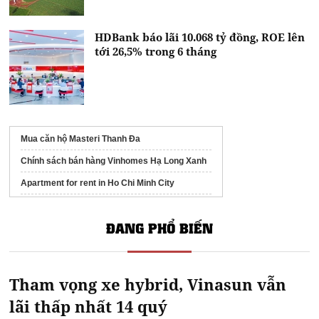
HDBank báo lãi 10.068 tỷ đồng, ROE lên
tới 26,5% trong 6 tháng
Mua căn hộ Masteri Thanh Đa
Chính sách bán hàng Vinhomes Hạ Long Xanh
Apartment for rent in Ho Chi Minh City
thewincitydhla.com
giá bán The Win City
ĐANG PHỔ BIẾN
Picity central park
Fenica Dĩ An
Dự án ven biển Quảng Ngãi
Tham vọng xe hybrid, Vinasun vẫn
lãi thấp nhất 14 quý