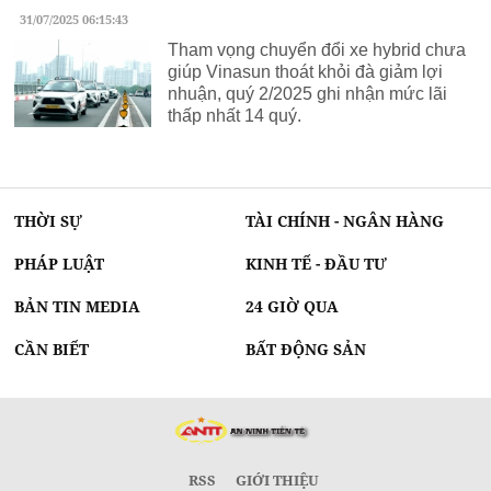
31/07/2025 06:15:43
Tham vọng chuyển đổi xe hybrid chưa
giúp Vinasun thoát khỏi đà giảm lợi
nhuận, quý 2/2025 ghi nhận mức lãi
thấp nhất 14 quý.
THỜI SỰ
TÀI CHÍNH - NGÂN HÀNG
PHÁP LUẬT
KINH TẾ - ĐẦU TƯ
BẢN TIN MEDIA
24 GIỜ QUA
CẦN BIẾT
BẤT ĐỘNG SẢN
RSS
GIỚI THIỆU