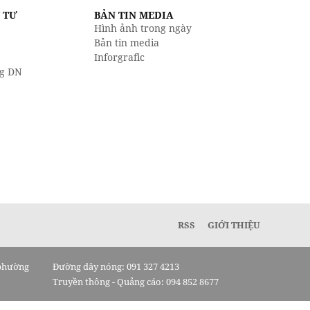
U TƯ
BẢN TIN MEDIA
Hình ảnh trong ngày
Bản tin media
Inforgrafic
g DN
RSS
GIỚI THIỆU
 phường
Đường dây nóng: 091 327 4213
Truyền thông - Quảng cáo: 094 852 8677