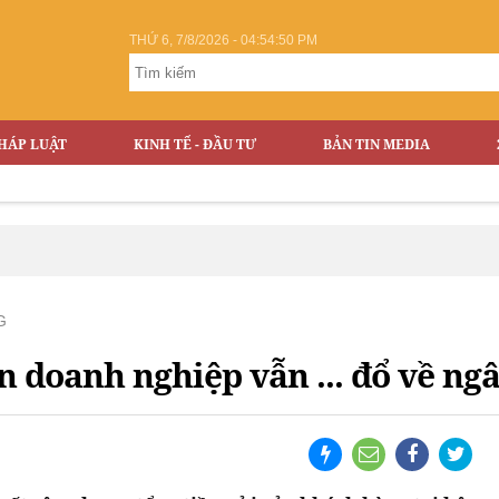
THỨ 6, 7/8/2026 - 04:54:51 PM
HÁP LUẬT
KINH TẾ - ĐẦU TƯ
BẢN TIN MEDIA
G
ền doanh nghiệp vẫn ... đổ về ng