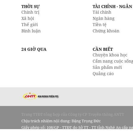
THỜI SỰ
TÀI CHÍNH - NGÂ
Chính trị
Tài chính
Xã hội
Ngân hàng
Thế giới
Tiền tệ
Bình luận
Chứng khoán
24 GIỜ QUA
CẦN BIẾT
Chuyện khoa học
Cẩm nang cuộc sốn
Sản phẩm mới
Quảng cáo
Trang TTĐT tổng hợp của Công ty CP Truyền thông ANTT
Chịu trách nhiệm nội dung: Đặng Trọng Đức
Giấy phép số: 108/GP - TTĐT do Sở TT - TT tỉnh Nghệ An cấp n
15 tháng 10 năm 2024