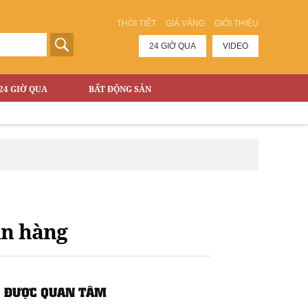
THỜI TIẾT
GIÁ VÀNG
GIỚI THIỆU
24 GIỜ QUA
VIDEO
24 GIỜ QUA
BẤT ĐỘNG SẢN
ân hàng
ĐƯỢC QUAN TÂM