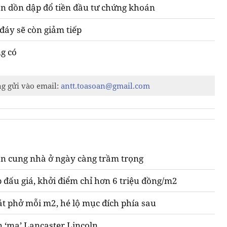
ân dồn dập đổ tiền đầu tư chứng khoán
đáy sẽ còn giảm tiếp
g có
ng gửi vào email:
antt.toasoan@gmail.com
n cung nhà ở ngày càng trầm trọng
 đấu giá, khởi điểm chỉ hơn 6 triệu đồng/m2
át phở mỗi m2, hé lộ mục đích phía sau
n ‘ma’ Lancaster Lincoln