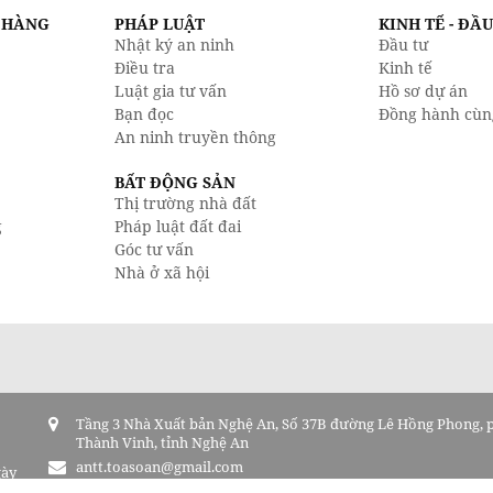
N HÀNG
PHÁP LUẬT
KINH TẾ - ĐẦ
Nhật ký an ninh
Đầu tư
Điều tra
Kinh tế
Luật gia tư vấn
Hồ sơ dự án
Bạn đọc
Đồng hành cùn
An ninh truyền thông
BẤT ĐỘNG SẢN
Thị trường nhà đất
g
Pháp luật đất đai
Góc tư vấn
Nhà ở xã hội
Tầng 3 Nhà Xuất bản Nghệ An, Số 37B đường Lê Hồng Phong,
Thành Vinh, tỉnh Nghệ An
antt.toasoan@gmail.com
gày