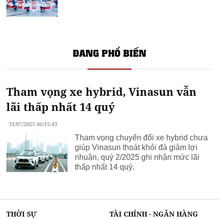
ĐANG PHỔ BIẾN
Tham vọng xe hybrid, Vinasun vẫn
lãi thấp nhất 14 quý
31/07/2025 06:15:43
Tham vọng chuyển đổi xe hybrid chưa
giúp Vinasun thoát khỏi đà giảm lợi
nhuận, quý 2/2025 ghi nhận mức lãi
thấp nhất 14 quý.
THỜI SỰ
TÀI CHÍNH - NGÂN HÀNG