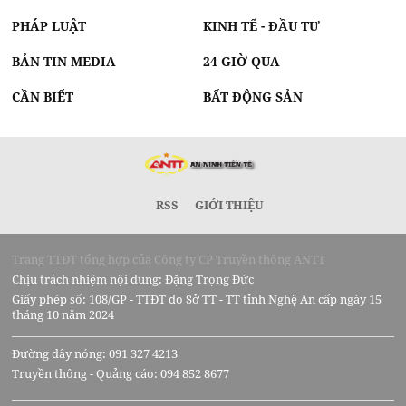
PHÁP LUẬT
KINH TẾ - ĐẦU TƯ
BẢN TIN MEDIA
24 GIỜ QUA
CẦN BIẾT
BẤT ĐỘNG SẢN
RSS
GIỚI THIỆU
Trang TTĐT tổng hợp của Công ty CP Truyền thông ANTT
Chịu trách nhiệm nội dung: Đặng Trọng Đức
Giấy phép số: 108/GP - TTĐT do Sở TT - TT tỉnh Nghệ An cấp ngày 15
tháng 10 năm 2024
Đường dây nóng: 091 327 4213
Truyền thông - Quảng cáo: 094 852 8677