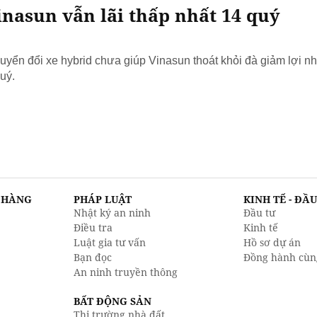
nasun vẫn lãi thấp nhất 14 quý
yển đổi xe hybrid chưa giúp Vinasun thoát khỏi đà giảm lợi nh
uý.
N HÀNG
PHÁP LUẬT
KINH TẾ - ĐẦ
Nhật ký an ninh
Đầu tư
Điều tra
Kinh tế
Luật gia tư vấn
Hồ sơ dự án
Bạn đọc
Đồng hành cùn
An ninh truyền thông
BẤT ĐỘNG SẢN
Thị trường nhà đất