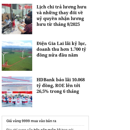
Lịch chi trả lương hưu
và những thay đổi về
uỷ quyền nhận lương
hưu từ tháng 8/2025
Điện Gia Lai lãi kỷ lục,
doanh thu hơn 1.700 tỷ
đồng nửa đầu năm
HDBank báo lãi 10.068
tỷ đồng, ROE lên tới
26,5% trong 6 tháng
Giá vàng 9999 mua vào bán ra
Địa chỉ cung cấp
bốc xếp quận 10
trọn gói