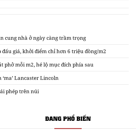
n cung nhà ở ngày càng trầm trọng
 đấu giá, khởi điểm chỉ hơn 6 triệu đồng/m2
át phở mỗi m2, hé lộ mục đích phía sau
n ‘ma’ Lancaster Lincoln
ái phép trên núi
ĐANG PHỔ BIẾN