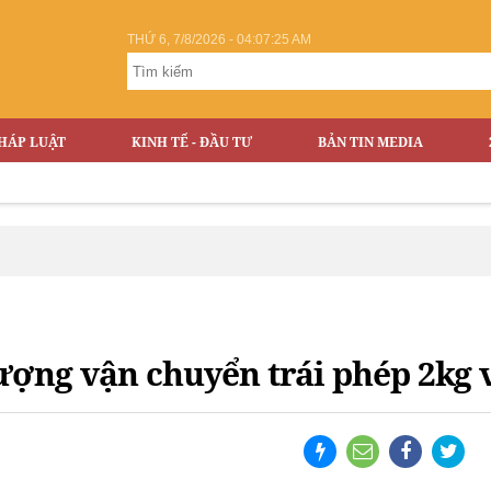
THỨ 6, 7/8/2026 - 04:07:26 AM
HÁP LUẬT
KINH TẾ - ĐẦU TƯ
BẢN TIN MEDIA
Th
tượng vận chuyển trái phép 2kg 