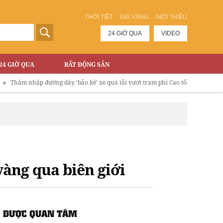
THỜI TIẾT
GIÁ VÀNG
GIỚI THIỆU
24 GIỜ QUA
VIDEO
24 GIỜ QUA
BẤT ĐỘNG SẢN
âm nhập đường dây 'bảo kê' xe quá tải vượt trạm phí Cao tốc Hà Nội - Lào Cai
vàng qua biên giới
ĐƯỢC QUAN TÂM