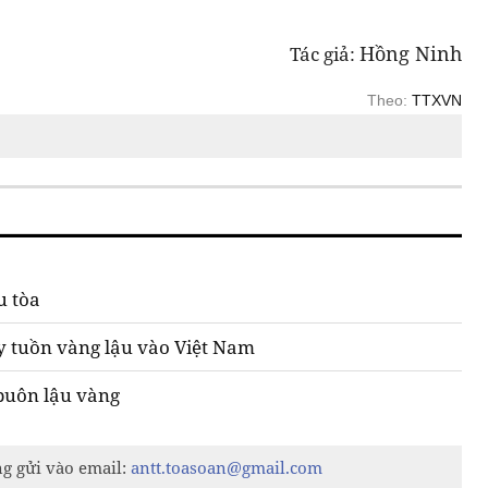
Hồng Ninh
Tác giả:
Theo:
TTXVN
u tòa
y tuồn vàng lậu vào Việt Nam
 buôn lậu vàng
ng gửi vào email:
antt.toasoan@gmail.com