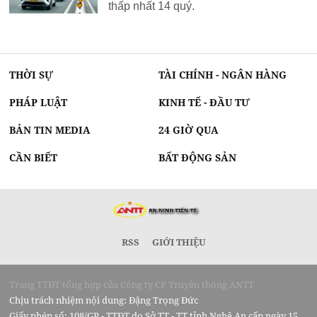
thấp nhất 14 quý.
THỜI SỰ
TÀI CHÍNH - NGÂN HÀNG
PHÁP LUẬT
KINH TẾ - ĐẦU TƯ
BẢN TIN MEDIA
24 GIỜ QUA
CẦN BIẾT
BẤT ĐỘNG SẢN
RSS
GIỚI THIỆU
Trang TTĐT tổng hợp của Công ty CP Truyền thông ANTT
Chịu trách nhiệm nội dung: Đặng Trọng Đức
Giấy phép số: 108/GP - TTĐT do Sở TT - TT tỉnh Nghệ An cấp ngày 15