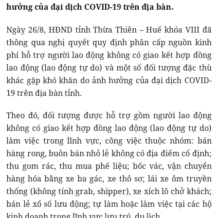
hưởng của đại dịch COVID-19 trên địa bàn.
Ngày 26/8, HĐND tỉnh Thừa Thiên – Huế khóa VIII đã
thông qua nghị quyết quy định phân cấp nguồn kinh
phí hỗ trợ người lao động không có giao kết hợp đồng
lao động (lao động tự do) và một số đối tượng đặc thù
khác gặp khó khăn do ảnh hưởng của đại dịch COVID-
19 trên địa bàn tỉnh.
Theo đó, đối tượng được hỗ trợ gồm người lao động
không có giao kết hợp đồng lao động (lao động tự do)
làm việc trong lĩnh vực, công việc thuộc nhóm: bán
hàng rong, buôn bán nhỏ lẻ không có địa điểm cố định;
thu gom rác, thu mua phế liệu; bốc vác, vận chuyển
hàng hóa bằng xe ba gác, xe thô sơ; lái xe ôm truyền
thống (không tính grab, shipper), xe xích lô chở khách;
bán lẻ xổ số lưu động; tự làm hoặc làm việc tại các hộ
kinh doanh trong lĩnh vực lưu trú, du lịch.