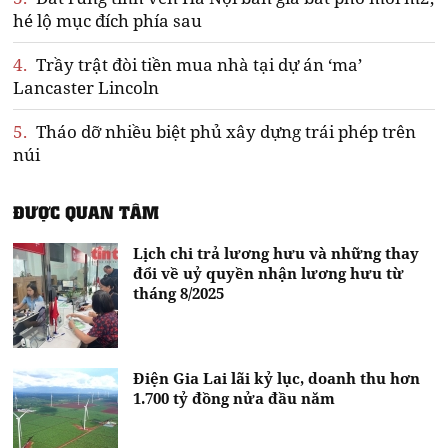
hé lộ mục đích phía sau
4.
Trầy trật đòi tiền mua nhà tại dự án ‘ma’
Lancaster Lincoln
5.
Tháo dỡ nhiều biệt phủ xây dựng trái phép trên
núi
ĐƯỢC QUAN TÂM
Lịch chi trả lương hưu và những thay
đổi về uỷ quyền nhận lương hưu từ
tháng 8/2025
Điện Gia Lai lãi kỷ lục, doanh thu hơn
1.700 tỷ đồng nửa đầu năm