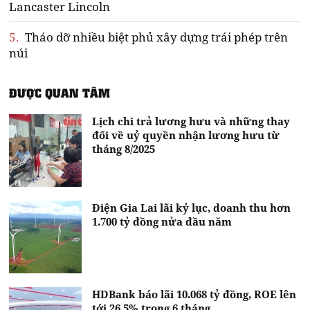
Lancaster Lincoln
5.
Tháo dỡ nhiều biệt phủ xây dựng trái phép trên
núi
ĐƯỢC QUAN TÂM
Lịch chi trả lương hưu và những thay
đổi về uỷ quyền nhận lương hưu từ
tháng 8/2025
Điện Gia Lai lãi kỷ lục, doanh thu hơn
1.700 tỷ đồng nửa đầu năm
HDBank báo lãi 10.068 tỷ đồng, ROE lên
tới 26,5% trong 6 tháng