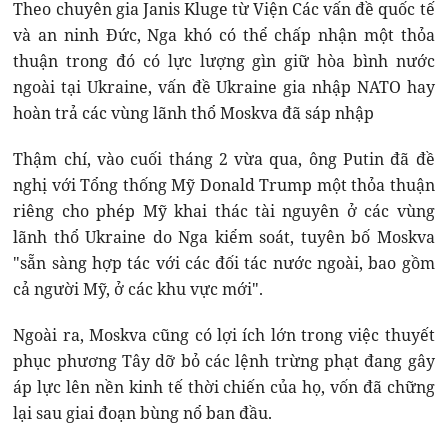
Theo chuyên gia Janis Kluge từ Viện Các vấn đề quốc tế
và an ninh Đức, Nga khó có thể chấp nhận một thỏa
thuận trong đó có lực lượng gìn giữ hòa bình nước
ngoài tại Ukraine, vấn đề Ukraine gia nhập NATO hay
hoàn trả các vùng lãnh thổ Moskva đã sáp nhập
Thậm chí, vào cuối tháng 2 vừa qua, ông Putin đã đề
nghị với Tổng thống Mỹ Donald Trump một thỏa thuận
riêng cho phép Mỹ khai thác tài nguyên ở các vùng
lãnh thổ Ukraine do Nga kiểm soát, tuyên bố Moskva
"sẵn sàng hợp tác với các đối tác nước ngoài, bao gồm
cả người Mỹ, ở các khu vực mới".
Ngoài ra, Moskva cũng có lợi ích lớn trong việc thuyết
phục phương Tây dỡ bỏ các lệnh trừng phạt đang gây
áp lực lên nền kinh tế thời chiến của họ, vốn đã chững
lại sau giai đoạn bùng nổ ban đầu.