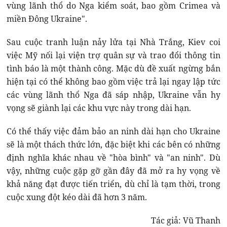
vùng lãnh thổ do Nga kiểm soát, bao gồm Crimea và
miền Đông Ukraine".
Sau cuộc tranh luận nảy lửa tại Nhà Trắng, Kiev coi
việc Mỹ nối lại viện trợ quân sự và trao đổi thông tin
tình báo là một thành công. Mặc dù đề xuất ngừng bắn
hiện tại có thể không bao gồm việc trả lại ngay lập tức
các vùng lãnh thổ Nga đã sáp nhập, Ukraine vẫn hy
vọng sẽ giành lại các khu vực này trong dài hạn.
Có thể thấy việc đảm bảo an ninh dài hạn cho Ukraine
sẽ là một thách thức lớn, đặc biệt khi các bên có những
định nghĩa khác nhau về "hòa bình" và "an ninh". Dù
vậy, những cuộc gặp gỡ gần đây đã mở ra hy vọng về
khả năng đạt được tiến triển, dù chỉ là tạm thời, trong
cuộc xung đột kéo dài đã hơn 3 năm.
Tác giả: Vũ Thanh