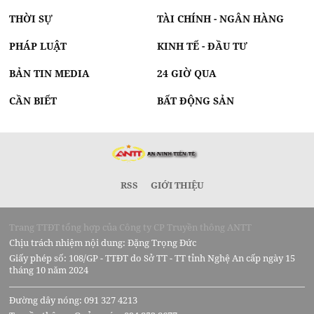
THỜI SỰ
TÀI CHÍNH - NGÂN HÀNG
PHÁP LUẬT
KINH TẾ - ĐẦU TƯ
BẢN TIN MEDIA
24 GIỜ QUA
CẦN BIẾT
BẤT ĐỘNG SẢN
RSS
GIỚI THIỆU
Trang TTĐT tổng hợp của Công ty CP Truyền thông ANTT
Chịu trách nhiệm nội dung: Đặng Trọng Đức
Giấy phép số: 108/GP - TTĐT do Sở TT - TT tỉnh Nghệ An cấp ngày 15
tháng 10 năm 2024
Đường dây nóng: 091 327 4213