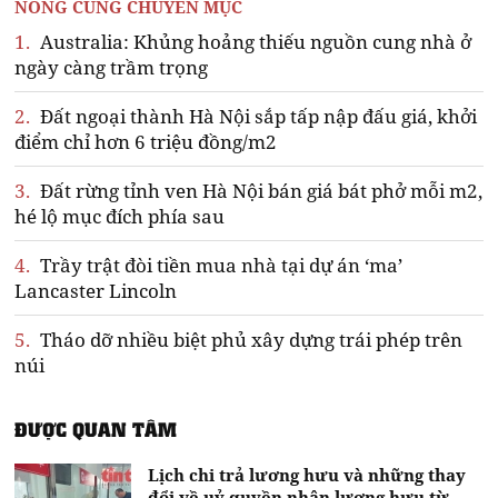
NÓNG CÙNG CHUYÊN MỤC
1.
Australia: Khủng hoảng thiếu nguồn cung nhà ở
ngày càng trầm trọng
2.
Đất ngoại thành Hà Nội sắp tấp nập đấu giá, khởi
điểm chỉ hơn 6 triệu đồng/m2
3.
Đất rừng tỉnh ven Hà Nội bán giá bát phở mỗi m2,
hé lộ mục đích phía sau
4.
Trầy trật đòi tiền mua nhà tại dự án ‘ma’
Lancaster Lincoln
5.
Tháo dỡ nhiều biệt phủ xây dựng trái phép trên
núi
ĐƯỢC QUAN TÂM
Lịch chi trả lương hưu và những thay
đổi về uỷ quyền nhận lương hưu từ