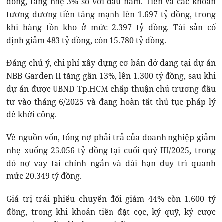
đồng, tăng nhẹ 3% so với đầu năm. Tiền và các khoản
tương đương tiền tăng mạnh lên 1.697 tỷ đồng, trong
khi hàng tồn kho ở mức 2.397 tỷ đồng. Tài sản cố
định giảm 483 tỷ đồng, còn 15.780 tỷ đồng.
Đáng chú ý, chi phí xây dựng cơ bản dở dang tại dự án
NBB Garden II tăng gần 13%, lên 1.300 tỷ đồng, sau khi
dự án được UBND Tp.HCM chấp thuận chủ trương đầu
tư vào tháng 6/2025 và đang hoàn tất thủ tục pháp lý
để khởi công.
Về nguồn vốn, tổng nợ phải trả của doanh nghiệp giảm
nhẹ xuống 26.056 tỷ đồng tại cuối quý III/2025, trong
đó nợ vay tài chính ngắn và dài hạn duy trì quanh
mức 20.349 tỷ đồng.
Giá trị trái phiếu chuyển đổi giảm 44% còn 1.600 tỷ
đồng, trong khi khoản tiền đặt cọc, ký quỹ, ký cược