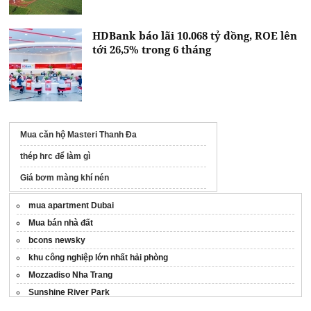
HDBank báo lãi 10.068 tỷ đồng, ROE lên
tới 26,5% trong 6 tháng
Mua căn hộ Masteri Thanh Đa
thép hrc để làm gì
Giá bơm màng khí nén
Giá Vinhomes Hạ Long Xanh
mua apartment Dubai
Công ty
Microcement
chuyên nghiệp
Mua bán nhà đất
bcons newsky
Xe nâng người
khu công nghiệp lớn nhất hải phòng
Serviced Apartment for rent in Phu Nhuan
HCMC
Mozzadiso Nha Trang
Sunshine River Park
thewincitydhla.com
dự án The Win City
dịch vụ diệt mối