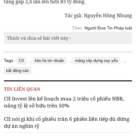
tăng gấp 2,4 lần lên hơn 83 tỷ đồng.
Tác giả: Nguyễn Hồng Nhung
Theo:
Người Đưa Tin Pháp luật
Thích và chia sẻ bài viết này :
Tags :
,
,
,
CII
kéo lùi lợi nhuận
mảng xây dựng suy yếu
bất động sản
TIN LIÊN QUAN
CII Invest lên kế hoạch mua 2 triệu cổ phiếu NBB,
nâng tỷ lệ sở hữu trên 50%
CII nói gì khi cổ phiếu trần 6 phiên liên tiếp dù dừng
dự án nghìn tỷ