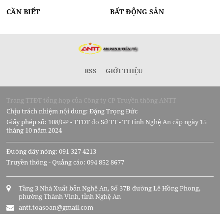
CẦN BIẾT
BẤT ĐỘNG SẢN
RSS
GIỚI THIỆU
Trang TTĐT tổng hợp của Công ty CP Truyền thông ANTT
Chịu trách nhiệm nội dung: Đặng Trọng Đức
Giấy phép số: 108/GP - TTĐT do Sở TT - TT tỉnh Nghệ An cấp ngày 15
tháng 10 năm 2024
Đường dây nóng: 091 327 4213
Truyền thông - Quảng cáo: 094 852 8677
Tầng 3 Nhà Xuất bản Nghệ An, Số 37B đường Lê Hồng Phong,
phường Thành Vinh, tỉnh Nghệ An
antt.toasoan@gmail.com