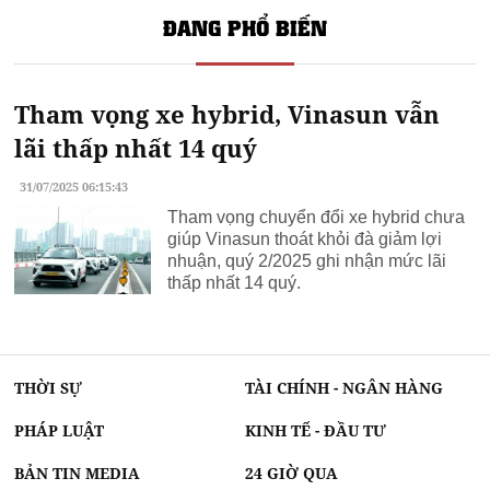
Khai hoan imperial
ĐANG PHỔ BIẾN
căn hộ habitat bình dương
River Collection
Sunshine Diamond River
thu mua đồ nội thất cũ
Tham vọng xe hybrid, Vinasun vẫn
bán khách sạn võ văn kiệt đà nẵng
TTC hỗ trợ đăng tin bất động sản miễn phí
lãi thấp nhất 14 quý
nhà đất ven biển đà nẵng
31/07/2025 06:15:43
Tham vọng chuyển đổi xe hybrid chưa
giúp Vinasun thoát khỏi đà giảm lợi
nhuận, quý 2/2025 ghi nhận mức lãi
thấp nhất 14 quý.
THỜI SỰ
TÀI CHÍNH - NGÂN HÀNG
PHÁP LUẬT
KINH TẾ - ĐẦU TƯ
BẢN TIN MEDIA
24 GIỜ QUA