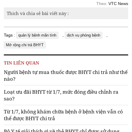
Theo:
VTC News
Thích và chia sẻ bài viết này :
Tags :
,
,
quản lý bệnh mãn tính
dịch vụ phòng bệnh
Mở rộng chi trả BHYT
TIN LIÊN QUAN
Người bệnh tự mua thuốc được BHYT chi trả như thế
nào?
Loạt ưu đãi BHYT từ 1/7, mức đóng điều chỉnh ra
sao?
Từ 1/7, không khám chữa bệnh ở bệnh viện vẫn có
thể được BHYT chi trả
Bộ Y tế giải thích gì về thẻ BHYT chỉ được sử dụng