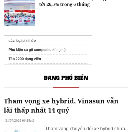
tới 26,5% trong 6 tháng
các loại phi thép
Phụ kiện xà gồ composite
đồng bộ
Tảo 2200 dạng viên
Xe nâng người làm việc trên cao
ĐANG PHỔ BIẾN
Thi công
Gạch vỉa hè Terrazzo
giá rẻ
Tìm hiểu
Nguyên nhân đau gót chân
Nắp hố ga gang
chịu lực bao nhiêu?
Tham vọng xe hybrid, Vinasun vẫn
lãi thấp nhất 14 quý
31/07/2025 06:15:43
Tham vọng chuyển đổi xe hybrid chưa