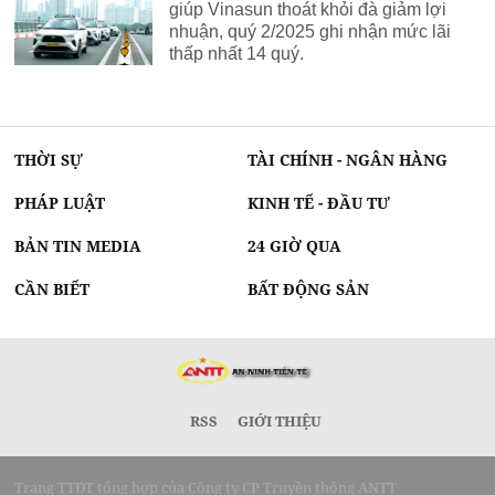
giúp Vinasun thoát khỏi đà giảm lợi
nhuận, quý 2/2025 ghi nhận mức lãi
thấp nhất 14 quý.
THỜI SỰ
TÀI CHÍNH - NGÂN HÀNG
PHÁP LUẬT
KINH TẾ - ĐẦU TƯ
BẢN TIN MEDIA
24 GIỜ QUA
CẦN BIẾT
BẤT ĐỘNG SẢN
RSS
GIỚI THIỆU
Trang TTĐT tổng hợp của Công ty CP Truyền thông ANTT