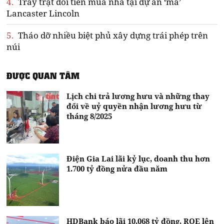
4.
Trầy trật đòi tiền mua nhà tại dự án ‘ma’
Lancaster Lincoln
5.
Tháo dỡ nhiều biệt phủ xây dựng trái phép trên
núi
ĐƯỢC QUAN TÂM
Lịch chi trả lương hưu và những thay
đổi về uỷ quyền nhận lương hưu từ
tháng 8/2025
Điện Gia Lai lãi kỷ lục, doanh thu hơn
1.700 tỷ đồng nửa đầu năm
HDBank báo lãi 10.068 tỷ đồng, ROE lên